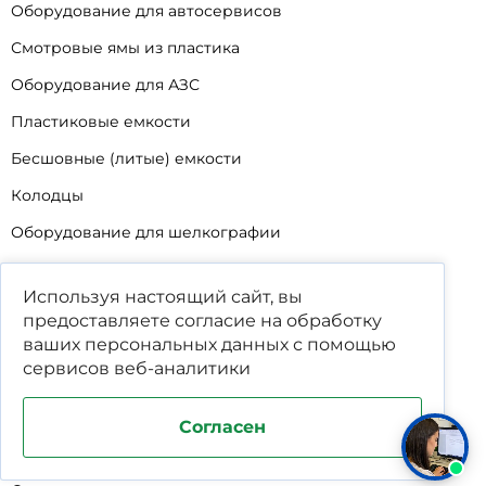
Оборудование для автосервисов
Смотровые ямы из пластика
Оборудование для АЗС
Пластиковые емкости
Бесшовные (литые) емкости
Колодцы
Оборудование для шелкографии
Кабины для промывки и напыления
Используя настоящий сайт, вы
Технические мойки
предоставляете согласие на обработку
Биопрепараты
ваших
персональных данных
с помощью
сервисов веб-аналитики
Сигнализатор уровня
Подставка под жироуловители
Согласен
Фильтр-мешки для пескоуловителей