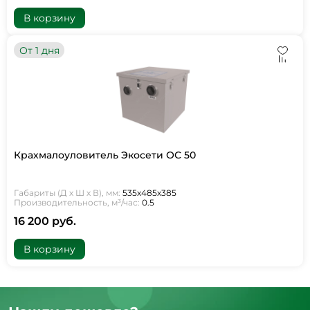
В корзину
От 1 дня
Крахмалоуловитель Экосети ОС 50
Габариты (Д х Ш х В), мм:
535х485х385
Производительность, м³/час:
0.5
16 200 руб.
В корзину