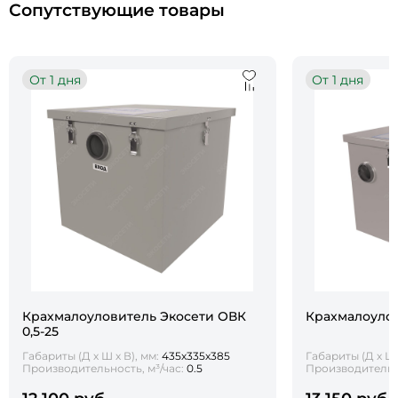
Сопутствующие товары
От 1 дня
От 1 дня
Крахмалоуловитель Экосети ОВК
Крахмалоулов
0,5-25
Габариты (Д х Ш х В), мм:
435х335х385
Габариты (Д х Ш 
Производительность, м³/час:
0.5
Производительно