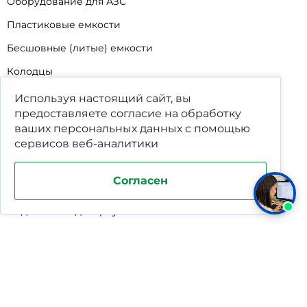
Оборудование для АЗС
Пластиковые емкости
Бесшовные (литые) емкости
Колодцы
Оборудование для шелкографии
Используя настоящий сайт, вы
предоставляете согласие на обработку
Кабины для промывки и напыления
ваших
персональных данных
с помощью
Технические мойки
сервисов веб-аналитики
Биопрепараты
Согласен
Сигнализатор уровня
Подставка под жироуловители
Фильтр-мешки для пескоуловителей
Стяжные ремни
Пластиковые ящики для овощей
Программируемые таймеры для сушилок