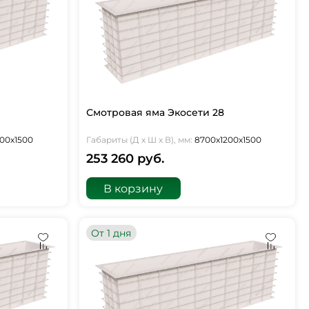
Смотровая яма Экосети 28
00х1500
Габариты (Д х Ш х В), мм:
8700х1200х1500
253 260 руб.
В корзину
От 1 дня