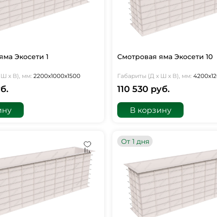
яма Экосети 1
Смотровая яма Экосети 10
Ш х В), мм:
2200х1000х1500
Габариты (Д х Ш х В), мм:
4200х12
б.
110 530 руб.
ину
В корзину
От 1 дня