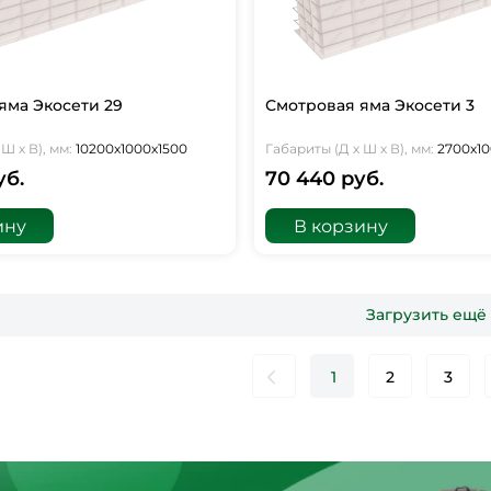
яма Экосети 29
Смотровая яма Экосети 3
Ш х В), мм:
10200х1000х1500
Габариты (Д х Ш х В), мм:
2700х10
уб.
70 440 руб.
ину
В корзину
Загрузить ещё
1
2
3