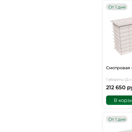
От 1 дня
Смотровая 
Габариты (Д х 
212 650 р
В корз
От 1 дня