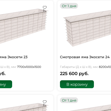
От 1 дня
яма Экосети 23
Смотровая яма Экосети 24
Ш х В), мм:
7700х1000х1500
Габариты (Д х Ш х В), мм:
8200х1
уб.
225 600 руб.
ину
В корзину
От 1 дня