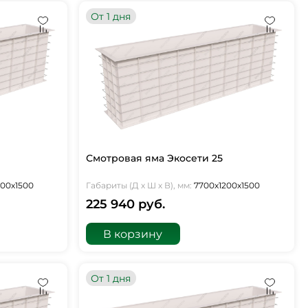
От 1 дня
Смотровая яма Экосети 25
000х1500
Габариты (Д х Ш х В), мм:
7700х1200х1500
225 940 руб.
В корзину
От 1 дня