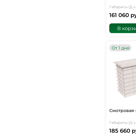
Габариты (Д х 
161 060 р
В корз
От 1 дня
Смотровая 
Габариты (Д х 
185 660 р