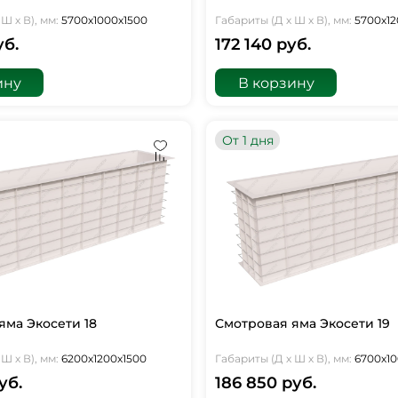
Ш х В), мм:
5700х1000х1500
Габариты (Д х Ш х В), мм:
5700х12
уб.
172 140 руб.
ину
В корзину
От 1 дня
яма Экосети 18
Смотровая яма Экосети 19
Ш х В), мм:
6200х1200х1500
Габариты (Д х Ш х В), мм:
6700х10
уб.
186 850 руб.