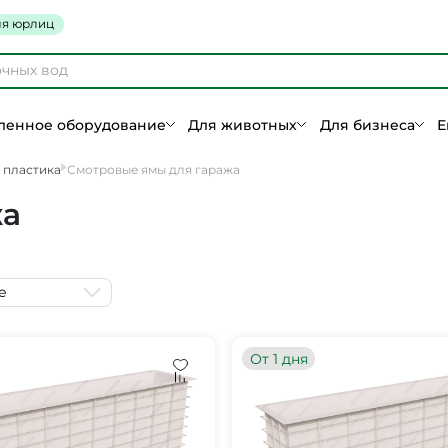
я юрлиц
енное оборудование
Для животных
Для бизнеса
Е
 пластика
Смотровые ямы для гаража
жа
е
От 1 дня