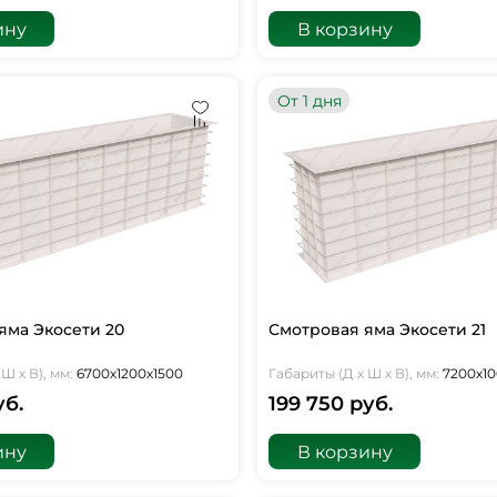
ину
В корзину
От 1 дня
яма Экосети 20
Смотровая яма Экосети 21
Ш х В), мм:
6700х1200х1500
Габариты (Д х Ш х В), мм:
7200х10
уб.
199 750 руб.
ину
В корзину