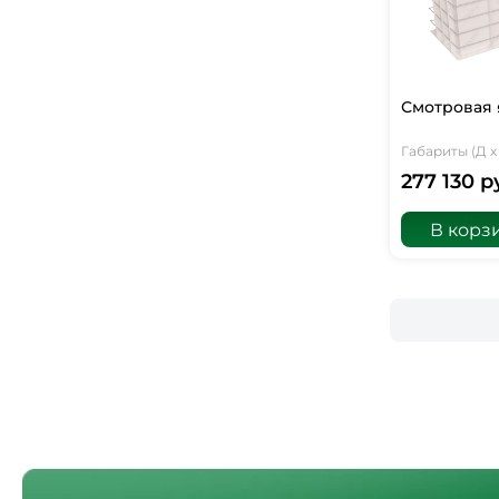
Смотровая 
Габариты (Д х 
277 130 р
В корз