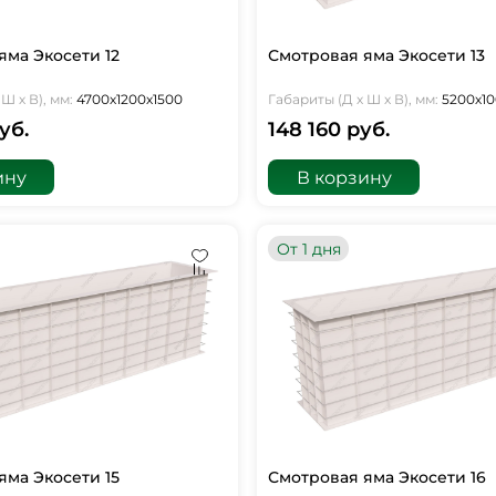
яма Экосети 12
Смотровая яма Экосети 13
Ш х В), мм:
4700х1200х1500
Габариты (Д х Ш х В), мм:
5200х10
уб.
148 160 руб.
ину
В корзину
От 1 дня
яма Экосети 15
Смотровая яма Экосети 16