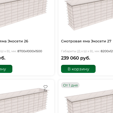
яма Экосети 26
Смотровая яма Экосети 27
Ш х В), мм:
8700х1000х1500
Габариты (Д х Ш х В), мм:
8200х12
уб.
239 060 руб.
ину
В корзину
От 1 дня