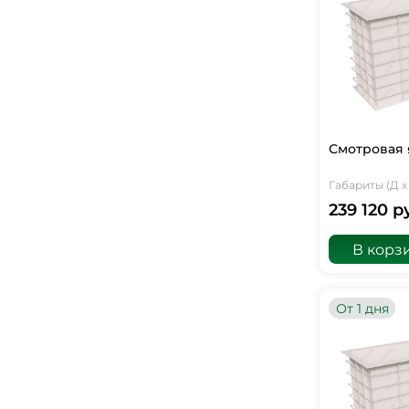
Смотровая 
Габариты (Д х 
239 120 р
В корз
От 1 дня