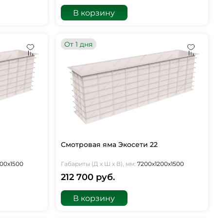
В корзину
От 1 дня
Смотровая яма Экосети 22
00х1500
Габариты (Д х Ш х В), мм:
7200х1200х1500
212 700 руб.
В корзину