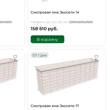
Смотровая яма Экосети 14
00х1500
Габариты (Д х Ш х В), мм:
5200х1200х1500
158 610 руб.
В корзину
От 1 дня
Смотровая яма Экосети 17