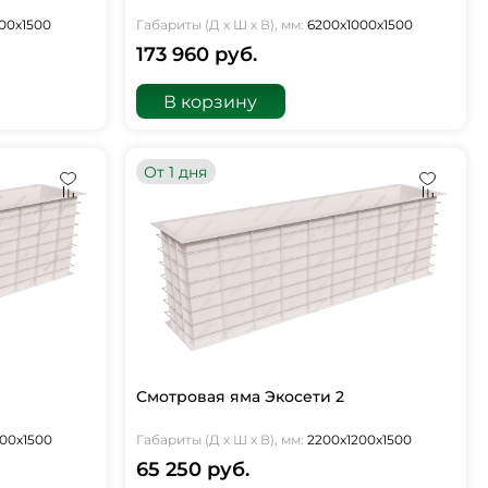
00х1500
Габариты (Д х Ш х В), мм:
6200х1000х1500
173 960 руб.
В корзину
От 1 дня
Смотровая яма Экосети 2
00х1500
Габариты (Д х Ш х В), мм:
2200х1200х1500
65 250 руб.