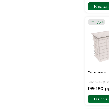
В корз
От 1 дня
Смотровая 
Габариты (Д х 
199 180 р
В корз