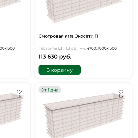
Смотровая яма Экосети 11
00х1500
Габариты (Д х Ш х В), мм:
4700х1000х1500
113 630 руб.
В корзину
От 1 дня