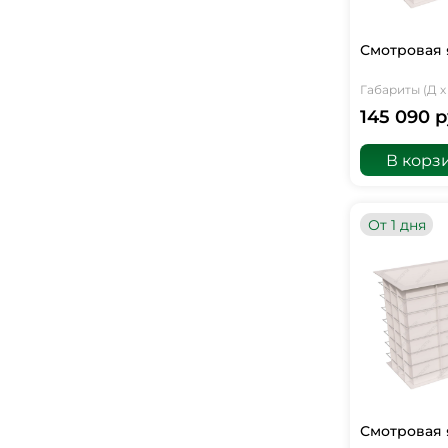
Смотровая 
Габариты (Д х 
145 090 р
В корз
От 1 дня
Смотровая 