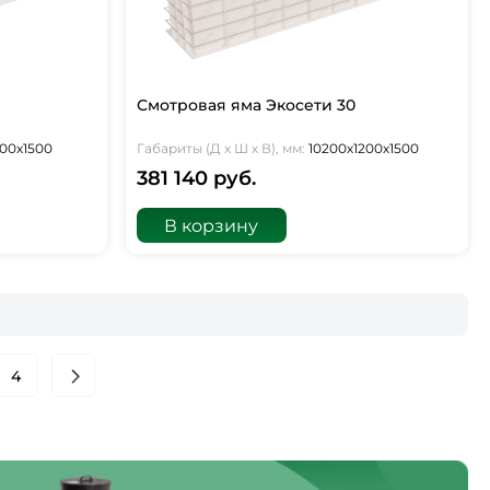
Смотровая яма Экосети 30
00х1500
Габариты (Д х Ш х В), мм:
10200х1200х1500
381 140 руб.
В корзину
4