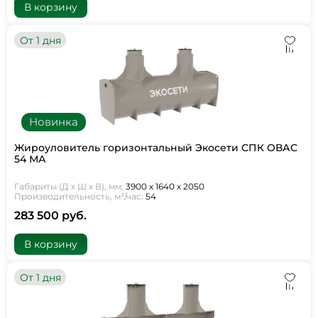
В корзину
От 1 дня
Новинка
Жироуловитель горизонтальный Экосети СПК ОВАС
54 МА
Габариты (Д х Ш х В), мм:
3900 х 1640 х 2050
Производительность, м³/час:
54
283 500 руб.
В корзину
От 1 дня