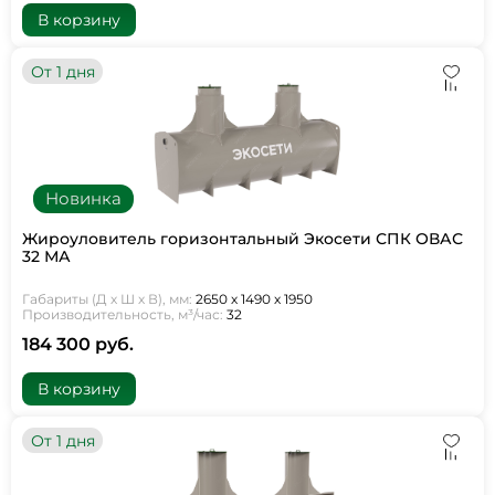
В корзину
От 1 дня
Новинка
Жироуловитель горизонтальный Экосети СПК ОВАС
32 МА
Габариты (Д х Ш х В), мм:
2650 х 1490 х 1950
Производительность, м³/час:
32
184 300 руб.
В корзину
От 1 дня