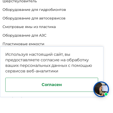
Шерстеуловитель
Оборудование для гидробионтов
Оборудование для автосервисов
Смотровые ямы из пластика
Оборудование для АЗС
Пластиковые емкости
Бесшовные (литые) емкости
Используя настоящий сайт, вы
предоставляете согласие на обработку
Колодцы
ваших
персональных данных
с помощью
Оборудование для шелкографии
сервисов веб-аналитики
Кабины для промывки и напыления
Согласен
Технические мойки
Биопрепараты
Сигнализатор уровня
Подставка под жироуловители