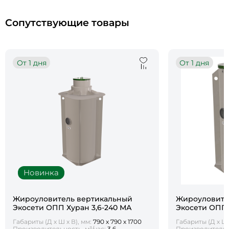
Сопутствующие товары
От 1 дня
От 1 дня
Новинка
Жироуловитель вертикальный
Жироуловите
Экосети ОПП Хуран 3,6-240 МА
Экосети ОПП 
Габариты (Д х Ш х В), мм:
790 х 790 х 1700
Габариты (Д х Ш 
Производительность, м³/час:
3.6
Производительно