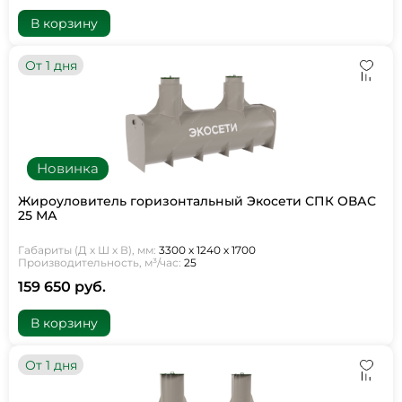
В корзину
От 1 дня
Новинка
Жироуловитель горизонтальный Экосети СПК ОВАС
25 МА
Габариты (Д х Ш х В), мм:
3300 х 1240 х 1700
Производительность, м³/час:
25
159 650 руб.
В корзину
От 1 дня