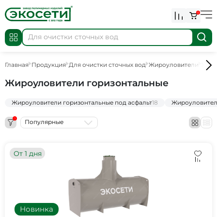
0
Главная
Продукция
Для очистки сточных вод
Жироуловители
Жиро
Жироуловители горизонтальные
Жироуловители горизонтальные под асфальт
18
Жироуловител
1
Популярные
От 1 дня
Новинка