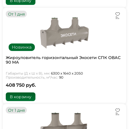
В корзину
От 1 дня
Новинка
Жироуловитель горизонтальный Экосети СПК ОВАС
90 МА
Габариты (Д х Ш х В), мм:
6300 х 1640 х 2050
Производительность, м³/час:
90
408 750 руб.
В корзину
От 1 дня