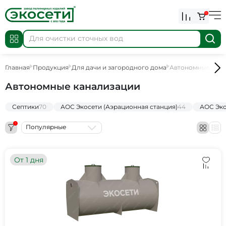
0
Главная
Продукция
Для дачи и загородного дома
Автономные кана
Автономные канализации
Септики
70
АОС Экосети (Аэрационная станция)
44
АОС Эко
1
Популярные
От 1 дня