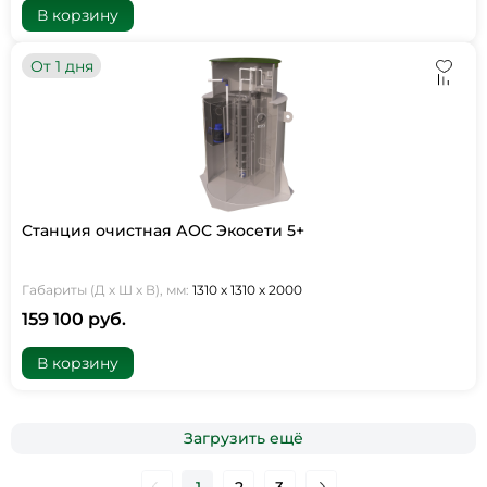
В корзину
От 1 дня
Станция очистная АОС Экосети 5+
Габариты (Д х Ш х В), мм:
1310 х 1310 х 2000
159 100 руб.
В корзину
Загрузить ещё
1
2
3