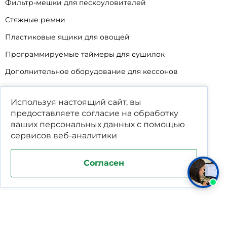
Фильтр-мешки для пескоуловителей
Стяжные ремни
Пластиковые ящики для овощей
Программируемые таймеры для сушилок
Дополнительное оборудование для кессонов
Шопперы
Используя настоящий сайт, вы
Универсальные лотки для крупного мусора
предоставляете согласие на обработку
Корзины для КНС
ваших
персональных данных
с помощью
сервисов веб-аналитики
Уцененные товары
Согласен
Поддержка и продвижение сайта студия WPNEW
Политика конфиденциальности