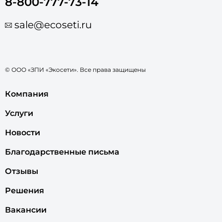
*Нажимая кнопку "
Заказать звонок
", подтверждаю, что ознакомлен и
согласен с
Правилами обработки данных
Адрес: 428000, г. Чебоксары,
ул. Карла Маркса, 52а
8-800-777-73-14
sale@ecoseti.ru