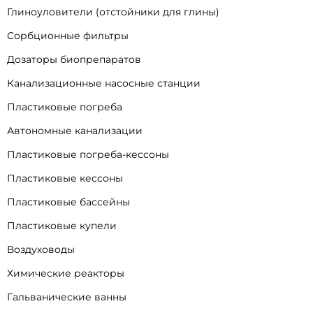
Продукция
Жироуловители
Пескоуловители
Крахмалоуловители
Нефтеуловители
Волосоуловители
Глиноуловители (отстойники для глины)
Сорбционные фильтры
Дозаторы биопрепаратов
Канализационные насосные станции