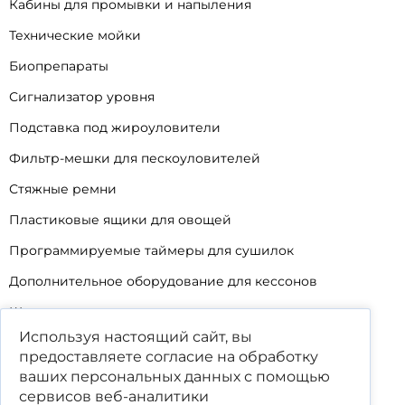
Шерстеуловитель
Оборудование для гидробионтов
Оборудование для автосервисов
Смотровые ямы из пластика
Оборудование для АЗС
Пластиковые емкости
Бесшовные (литые) емкости
Колодцы
Оборудование для шелкографии
Кабины для промывки и напыления
Технические мойки
Используя настоящий сайт, вы
предоставляете согласие на обработку
Биопрепараты
ваших
персональных данных
с помощью
Сигнализатор уровня
сервисов веб-аналитики