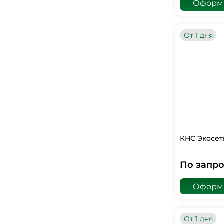
Оформи
От 1 дня
КНС Экосет
По запро
Оформи
От 1 дня