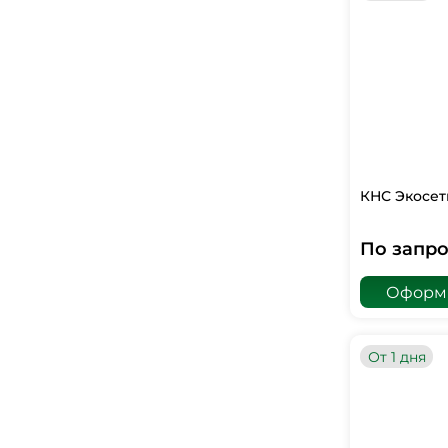
КНС Экосет
По запро
Оформи
От 1 дня