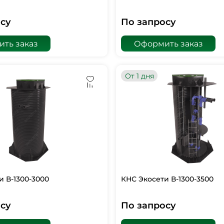
су
По запросу
ть заказ
Оформить заказ
От 1 дня
и В-1300-3000
КНС Экосети В-1300-3500
су
По запросу