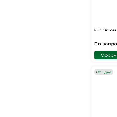
КНС Экосет
По запро
Оформи
От 1 дня