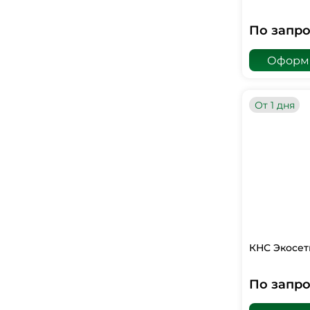
По запро
Оформи
От 1 дня
КНС Экосет
По запро