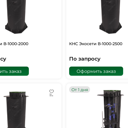
и В-1000-2000
КНС Экосети В-1000-2500
су
По запросу
ть заказ
Оформить заказ
От 1 дня