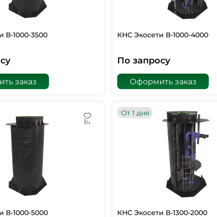
и В-1000-3500
КНС Экосети В-1000-4000
су
По запросу
ть заказ
Оформить заказ
От 1 дня
и В-1000-5000
КНС Экосети В-1300-2000