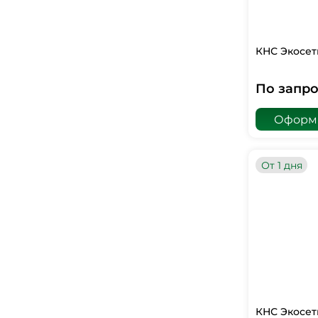
КНС Экосет
По запро
Оформи
От 1 дня
КНС Экосет