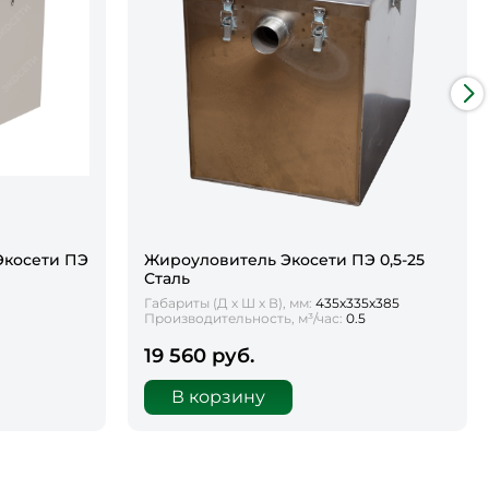
Экосети ПЭ
Жироуловитель Экосети ПЭ 0,5-25
Сталь
Габариты (Д х Ш х В), мм:
435х335х385
Производительность, м³/час:
0.5
19 560 руб.
В корзину