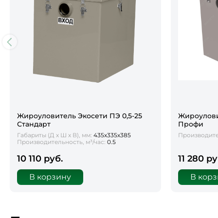
Жироуловитель Экосети ПЭ 0,5-25
Жироулови
Стандарт
Профи
Габариты (Д х Ш х В), мм:
435х335х385
Производител
Производительность, м³/час:
0.5
10 110 руб.
11 280 ру
В корзину
В кор