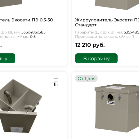
ель Экосети ПЭ 0,5-50
Жироуловитель Экосети ПЭ
Стандарт
Ш х В), мм:
535х485х385
Габариты (Д х Ш х В), мм:
535х48
ность, м³/час:
0.5
Производительность, м³/час:
1
.
12 210 руб.
ину
В корзину
От 1 дня