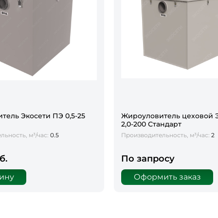
тель Экосети ПЭ 0,5-25
Жироуловитель цеховой 
2,0-200 Стандарт
ьность, м³/час:
0.5
Производительность, м³/час:
2
б.
По запросу
зину
Оформить заказ