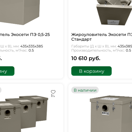
ель Экосети ПЭ 0,5-25
Жироуловитель Экосети ПЭ
Стандарт
Ш х В), мм:
435х335х385
Габариты (Д х Ш х В), мм:
435х38
ность, м³/час:
0.5
Производительность, м³/час:
0.5
.
10 610 руб.
ину
В корзину
В наличии