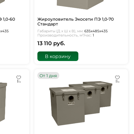
 1,0-60
Жироуловитель Экосети ПЭ 1,0-70
Стандарт
5х435
Габариты (Д х Ш х В), мм:
635х485х435
Производительность, м³/час:
1
13 110 руб.
В корзину
От 1 дня