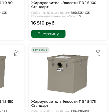
 1,0-90
Жироуловитель Экосети ПЭ 1,5-100
Стандарт
х435
Габариты (Д х Ш х В), мм:
785х535х435
Производительность, м³/час:
1.5
16 510 руб.
В корзину
От 1 дня
1,5-150
Жироуловитель Экосети ПЭ 1,5-175
Стандарт
5х485
Габариты (Д х Ш х В), мм:
835х635х535