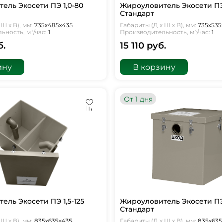
ель Экосети ПЭ 1,0-80
Жироуловитель Экосети ПЭ
Стандарт
Ш х В), мм:
735х485х435
Габариты (Д х Ш х В), мм:
735х535
ность, м³/час:
1
Производительность, м³/час:
1
б.
15 110 руб.
ину
В корзину
От 1 дня
ель Экосети ПЭ 1,5-125
Жироуловитель Экосети ПЭ 
Стандарт
Ш х В), мм:
835х635х435
Габариты (Д х Ш х В), мм:
835х63