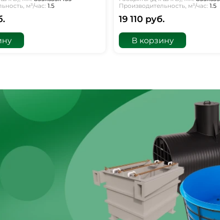
ность, м³/час:
1.5
Производительность, м³/час:
1.5
б.
19 110 руб.
ину
В корзину