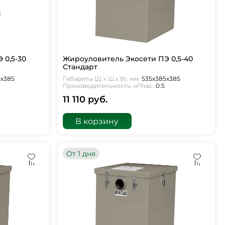
 0,5-30
Жироуловитель Экосети ПЭ 0,5-40
Стандарт
5х385
Габариты (Д х Ш х В), мм:
535х385х385
Производительность, м³/час:
0.5
11 110 руб.
В корзину
От 1 дня