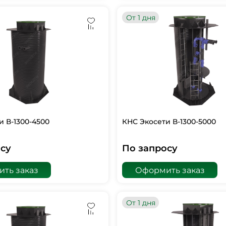
От 1 дня
и В-1300-4500
КНС Экосети В-1300-5000
су
По запросу
ть заказ
Оформить заказ
От 1 дня