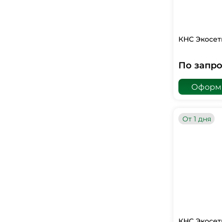
КНС Экосет
По запро
Оформи
От 1 дня
КНС Экосет