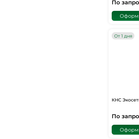
По запро
Оформи
От 1 дня
КНС Экосет
По запро
Оформи