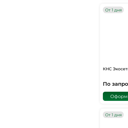
От 1 дня
КНС Экосет
По запро
Оформи
От 1 дня