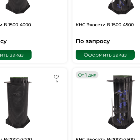
и В-1500-4000
КНС Экосети В-1500-4500
су
По запросу
ть заказ
Оформить заказ
От 1 дня
и В-2000-2000
КНС Экосети В-2000-2500