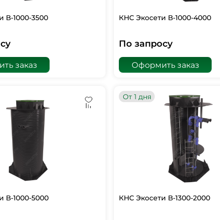
и В-1000-3500
КНС Экосети В-1000-4000
су
По запросу
ть заказ
Оформить заказ
От 1 дня
и В-1000-5000
КНС Экосети В-1300-2000