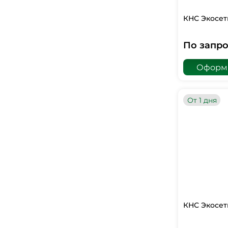
КНС Экосет
По запро
Оформи
От 1 дня
КНС Экосет