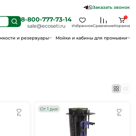
Заказать звонок
0
8-800-777-73-14
sale@ecoseti.ru
Избранное
Сравнение
Корзина
мкости и резервуары
Мойки и кабины для промывки
От 1 дня