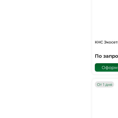
КНС Экосет
По запро
Оформи
От 1 дня