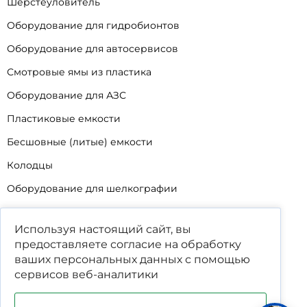
Шерстеуловитель
Оборудование для гидробионтов
Оборудование для автосервисов
Смотровые ямы из пластика
Оборудование для АЗС
Пластиковые емкости
Бесшовные (литые) емкости
Колодцы
Оборудование для шелкографии
Кабины для промывки и напыления
Используя настоящий сайт, вы
Технические мойки
предоставляете согласие на обработку
Биопрепараты
ваших
персональных данных
с помощью
сервисов веб-аналитики
Сигнализатор уровня
Подставка под жироуловители