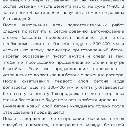
ее вверх по мере застывания бетона. Рекомендуемый
состав бетона – 1 часть цемента марки не хуже М-400, 3
части песка, 4 части щебня; полученная смесь не должна
быть жидкой.
После выполнения всех подготовительных работ
следует приступить к бетонированию. Бетонирование
стенок бассейна проводится поэтапно. Для этого
необходимо залить в бассейн воду на 300-400 мм и
уложить по всему периметру приготовленный бетон,
избегая образования пустот внутри и следя за тем,
чтобы не происходило продавливание стенки внутрь
бассейна. Если же продавливание произошло –
устранить его до застывания бетона с помощью распора.
После схватывания первого слоя бетона вода
доливается еще на 300-400 мм и опять укладывается
бетон на ту же высоту. Так продолжается до тех пор, пока
стенки бассейна не будут полностью забетонированы.
Внимание: новый слой бетона укладывать только после
отвердевания предыдущего!
После завершения бетонирования боковых стенок
опалубка снимается, пространство между бетонной