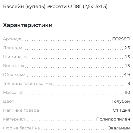
Бассейн (купель) Экосети ОП8Г (2,5х1,5х1,5)
Характеристики
Артикул
БО2S8П
Длина, м
2,5
Ширина, м
1,5
Высота, м
1,5
Объем, м3
4,9
Толщина пластика, мм
8
Масса, кг
110
Цвет
Голубой
Наличие товара
От 1 дня
Материал
Полипропилен
Форма бассейна
Овальный