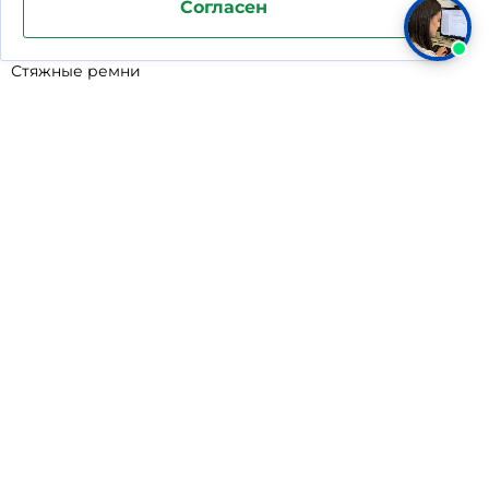
Согласен
Фильтр-мешки для пескоуловителей
Стяжные ремни
Пластиковые ящики для овощей
Программируемые таймеры для сушилок
Дополнительное оборудование для кессонов
Шопперы
Универсальные лотки для крупного мусора
Корзины для КНС
Уцененные товары
Поддержка и продвижение сайта студия WPNEW