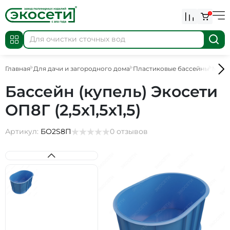
0
Главная
Для дачи и загородного дома
Пластиковые бассейны
Мини
Бассейн (купель) Экосети
ОП8Г (2,5х1,5х1,5)
Артикул:
БО2S8П
0 отзывов