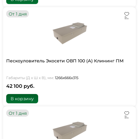
От 1 дня
Пескоуловитель Экосети ОВП 100 (А) Клининг ПМ
Габариты (Д х Ш х В), мм:
1266х666х315
42 100 руб.
В корзину
От 1 дня