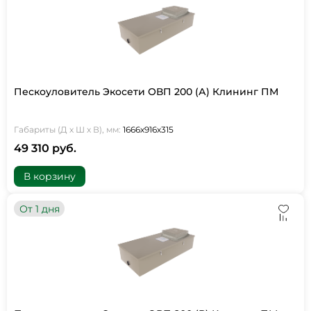
Пескоуловитель Экосети ОВП 200 (А) Клининг ПМ
Габариты (Д х Ш х В), мм:
1666х916х315
49 310 руб.
В корзину
От 1 дня