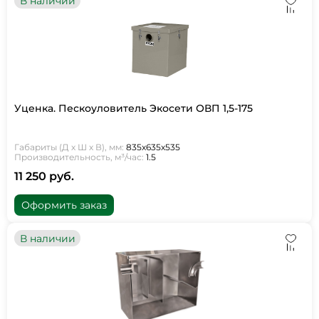
В наличии
Уценка. Пескоуловитель Экосети ОВП 1,5-175
Габариты (Д х Ш х В), мм:
835х635х535
Производительность, м³/час:
1.5
11 250 руб.
Оформить заказ
В наличии