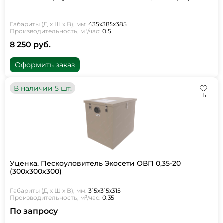
Габариты (Д х Ш х В), мм:
435х385х385
Производительность, м³/час:
0.5
8 250 руб.
Оформить заказ
В наличии 5 шт.
Уценка. Пескоуловитель Экосети ОВП 0,35-20
(300х300х300)
Габариты (Д х Ш х В), мм:
315х315х315
Производительность, м³/час:
0.35
По запросу