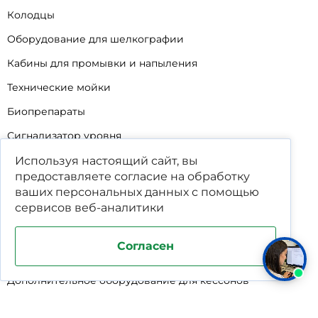
Колодцы
Оборудование для шелкографии
Кабины для промывки и напыления
Технические мойки
Биопрепараты
Сигнализатор уровня
Подставка под жироуловители
Используя настоящий сайт, вы
предоставляете согласие на обработку
Фильтр-мешки для пескоуловителей
ваших
персональных данных
с помощью
сервисов веб-аналитики
Стяжные ремни
Пластиковые ящики для овощей
Согласен
Программируемые таймеры для сушилок
Дополнительное оборудование для кессонов
Шопперы