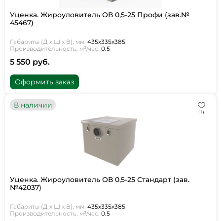
Уценка. Жироуловитель ОВ 0,5-25 Профи (зав.№
45467)
Габариты (Д х Ш х В), мм:
435х335х385
Производительность, м³/час:
0.5
5 550 руб.
Оформить заказ
В наличии
Уценка. Жироуловитель ОВ 0,5-25 Стандарт (зав.
№42037)
Габариты (Д х Ш х В), мм:
435х335х385
Производительность, м³/час:
0.5