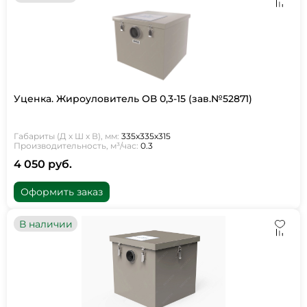
Уценка. Жироуловитель ОВ 0,3-15 (зав.№52871)
Габариты (Д х Ш х В), мм:
335х335х315
Производительность, м³/час:
0.3
4 050 руб.
Оформить заказ
В наличии