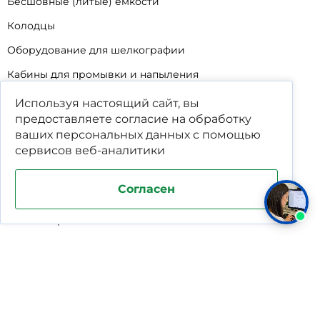
Бесшовные (литые) емкости
Колодцы
Оборудование для шелкографии
Кабины для промывки и напыления
Технические мойки
Используя настоящий сайт, вы
предоставляете согласие на обработку
Биопрепараты
ваших
персональных данных
с помощью
Сигнализатор уровня
сервисов веб-аналитики
Подставка под жироуловители
Согласен
Фильтр-мешки для пескоуловителей
Стяжные ремни
Пластиковые ящики для овощей
Программируемые таймеры для сушилок
Дополнительное оборудование для кессонов
Шопперы