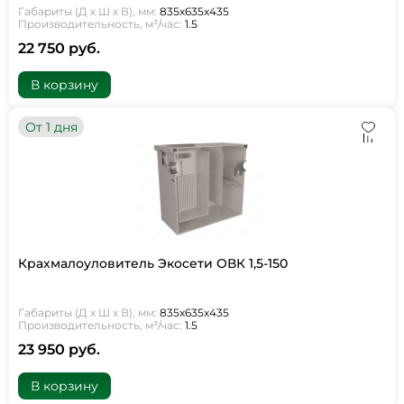
Габариты (Д х Ш х В), мм:
835х635х435
Производительность, м³/час:
1.5
22 750 руб.
В корзину
От 1 дня
Крахмалоуловитель Экосети ОВК 1,5-150
Габариты (Д х Ш х В), мм:
835х635х435
Производительность, м³/час:
1.5
23 950 руб.
В корзину