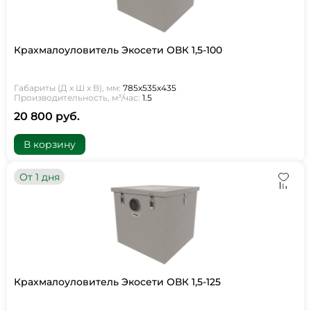
Крахмалоуловитель Экосети ОВК 1,5-100
Габариты (Д х Ш х В), мм:
785х535х435
Производительность, м³/час:
1.5
20 800 руб.
В корзину
От 1 дня
Крахмалоуловитель Экосети ОВК 1,5-125