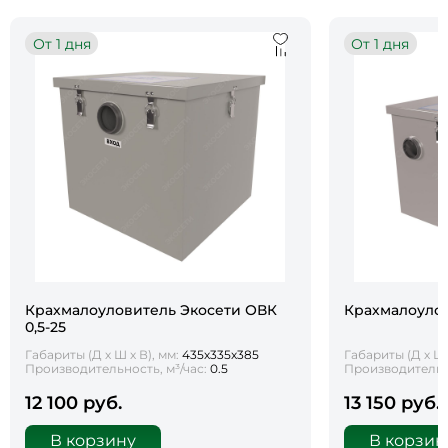
От 1 дня
От 1 дня
Крахмалоуловитель Экосети ОВК
Крахмалоулов
0,5-25
Габариты (Д х Ш х В), мм:
435х335х385
Габариты (Д х Ш 
Производительность, м³/час:
0.5
Производительно
12 100 руб.
13 150 руб.
В корзину
В корзин