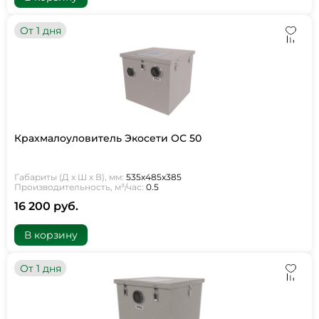
От 1 дня
Крахмалоуловитель Экосети ОС 50
Габариты (Д х Ш х В), мм:
535х485х385
Производительность, м³/час:
0.5
16 200 руб.
В корзину
От 1 дня