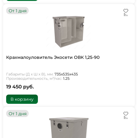
От 1 дня
Крахмалоуловитель Экосети ОВК 1,25-90
Габариты (Д х Ш х В), мм:
735х535х435
Производительность, м³/час:
1.25
19 450 руб.
В корзину
От 1 дня