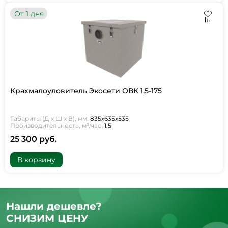
От 1 дня
Крахмалоуловитель Экосети ОВК 1,5-175
Габариты (Д х Ш х В), мм:
835х635х535
Производительность, м³/час:
1.5
25 300 руб.
В корзину
Нашли дешевле?
СНИЗИМ ЦЕНУ