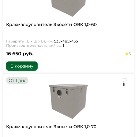
Крахмалоуловитель Экосети ОВК 1,0-60
Габариты (Д х Ш х В), мм:
535х485х435
Производительность, м³/час:
1
16 650 руб.
5
В корзину
От 1 дня
Крахмалоуловитель Экосети ОВК 1,0-70