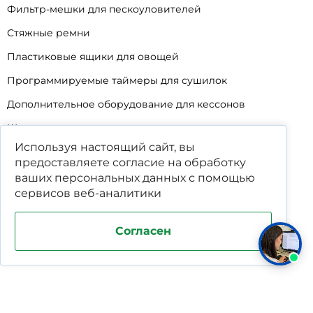
Фильтр-мешки для пескоуловителей
Стяжные ремни
Пластиковые ящики для овощей
Программируемые таймеры для сушилок
Дополнительное оборудование для кессонов
Шопперы
Используя настоящий сайт, вы
Универсальные лотки для крупного мусора
предоставляете согласие на обработку
Корзины для КНС
ваших
персональных данных
с помощью
сервисов веб-аналитики
Уцененные товары
Согласен
Поддержка и продвижение сайта студия WPNEW
Политика конфиденциальности