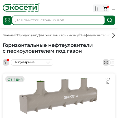
0
Главная
Продукция
Для очистки сточных вод
Нефтеуловители
Гори
Горизонтальные нефтеуловители
c пескоуловителем под газон
1
Популярные
От 1 дня