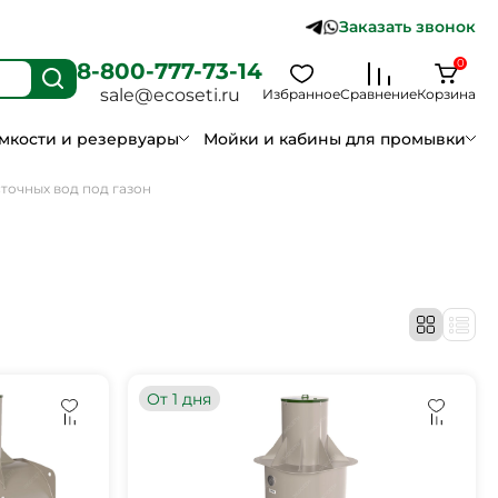
Заказать звонок
0
8-800-777-73-14
sale@ecoseti.ru
Избранное
Сравнение
Корзина
мкости и резервуары
Мойки и кабины для промывки
точных вод под газон
От 1 дня