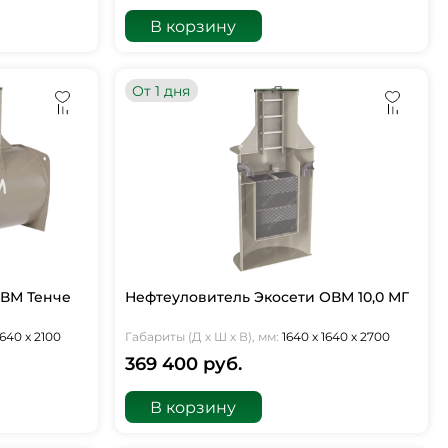
В корзину
От 1 дня
ОВМ Тенче
Нефтеуловитель Экосети ОВМ 10,0 МГ
1640 х 2100
Габариты (Д х Ш х В), мм:
1640 х 1640 х 2700
369 400 руб.
В корзину