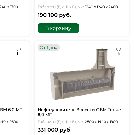
240 х 1700
Габариты (Д х Ш х В), мм:
1240 х 1240 х 2400
190 100 руб.
В корзину
От 1 дня
ВМ 6,0 МГ
Нефтеуловитель Экосети ОВМ Тенче
8,0 МГ
1440 х 2600
Габариты (Д х Ш х В), мм:
2500 х 1440 х 1900
331 000 руб.