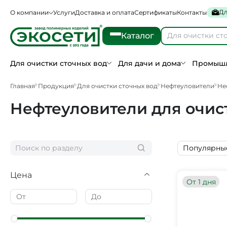
Дл
О компании
Услуги
Доставка и оплата
Сертификаты
Контакты
Каталог
Для очистки сточных вод
Для дачи и дома
Промышл
Главная
Продукция
Для очистки сточных вод
Нефтеуловители
Не
Нефтеуловители для очист
Популярны
Цена
От 1 дня