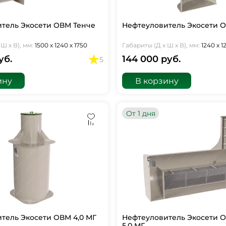
тель Экосети ОВМ Тенче
Нефтеуловитель Экосети О
Ш х В), мм:
1500 х 1240 х 1750
Габариты (Д х Ш х В), мм:
1240 х 1
уб.
144 000 руб.
5
ину
В корзину
От 1 дня
тель Экосети ОВМ 4,0 МГ
Нефтеуловитель Экосети 
5,0 МГ