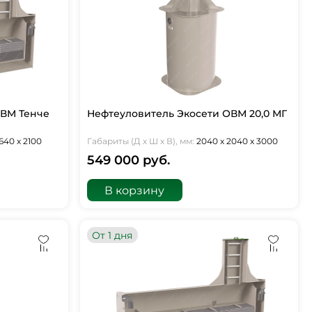
ОВМ Тенче
Нефтеуловитель Экосети ОВМ 20,0 МГ
640 х 2100
Габариты (Д х Ш х В), мм:
2040 х 2040 х 3000
549 000 руб.
В корзину
От 1 дня