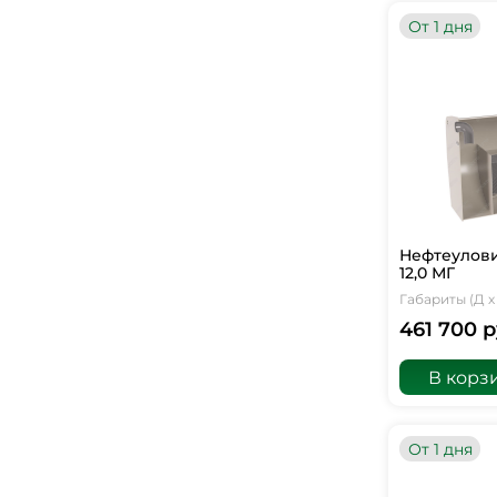
От 1 дня
Нефтеулови
12,0 МГ
Габариты (Д х 
461 700 р
В корз
От 1 дня