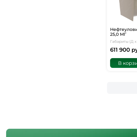
Нефтеулови
25,0 МГ
Габариты (Д х 
611 900 р
В корз