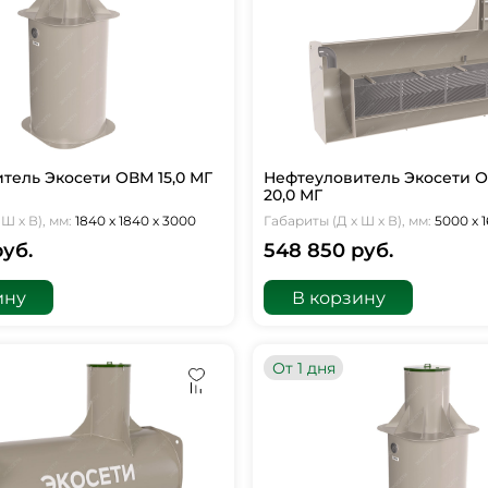
тель Экосети ОВМ 15,0 МГ
Нефтеуловитель Экосети 
20,0 МГ
Ш х В), мм:
1840 х 1840 х 3000
Габариты (Д х Ш х В), мм:
5000 х 1
руб.
548 850 руб.
ину
В корзину
От 1 дня