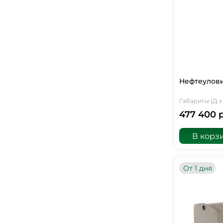
Нефтеулови
Габариты (Д х 
477 400 
В корз
От 1 дня