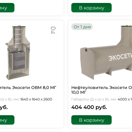
ину
В корзину
От 1 дня
тель Экосети ОВМ 8,0 МГ
Нефтеуловитель Экосети 
10,0 МГ
Ш х В), мм:
1640 х 1640 х 2600
Габариты (Д х Ш х В), мм:
4000 х 
уб.
404 400 руб.
ину
В корзину