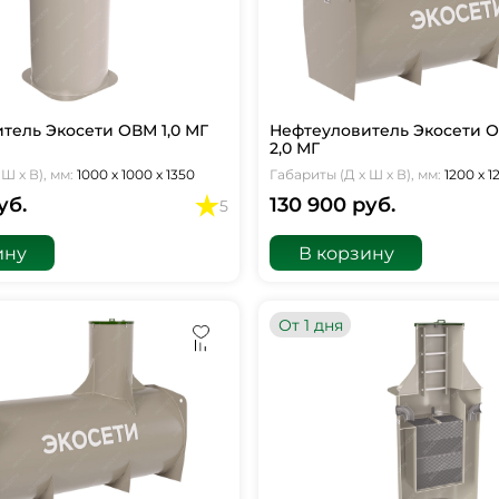
тель Экосети ОВМ 1,0 МГ
Нефтеуловитель Экосети 
2,0 МГ
Ш х В), мм:
1000 х 1000 х 1350
Габариты (Д х Ш х В), мм:
1200 х 1
уб.
130 900 руб.
5
ину
В корзину
От 1 дня