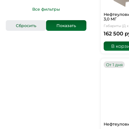
Все фильтры
Нефтеулови
3,0 МГ
Габариты (Д х 
162 500 р
В корз
От 1 дня
Нефтеулови