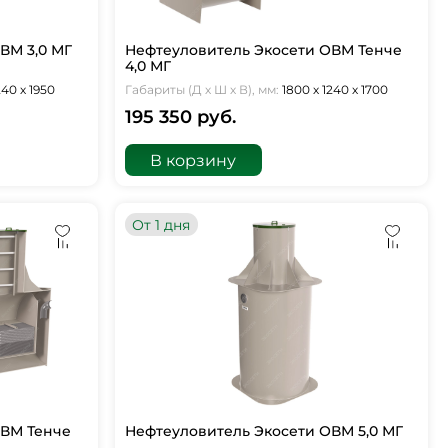
ВМ 3,0 МГ
Нефтеуловитель Экосети ОВМ Тенче
4,0 МГ
240 х 1950
Габариты (Д х Ш х В), мм:
1800 х 1240 х 1700
195 350 руб.
В корзину
От 1 дня
ОВМ Тенче
Нефтеуловитель Экосети ОВМ 5,0 МГ