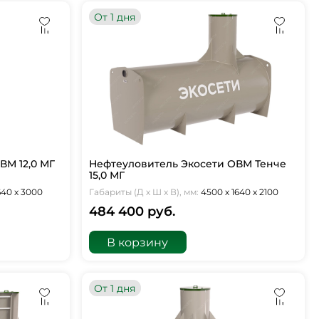
От 1 дня
ВМ 12,0 МГ
Нефтеуловитель Экосети ОВМ Тенче
15,0 МГ
640 х 3000
Габариты (Д х Ш х В), мм:
4500 х 1640 х 2100
484 400 руб.
В корзину
От 1 дня