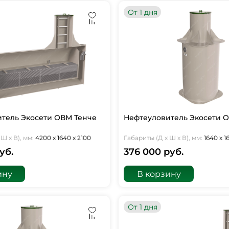
От 1 дня
тель Экосети ОВМ Тенче
Нефтеуловитель Экосети О
Ш х В), мм:
4200 х 1640 х 2100
Габариты (Д х Ш х В), мм:
1640 х 1
уб.
376 000 руб.
ину
В корзину
От 1 дня