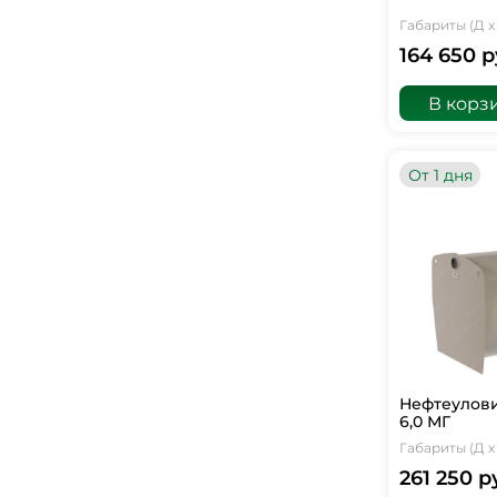
Габариты (Д х 
164 650 р
В корз
От 1 дня
Нефтеулови
6,0 МГ
Габариты (Д х 
261 250 р