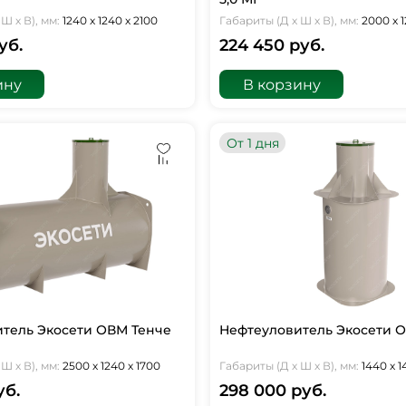
Ш х В), мм:
1240 х 1240 х 2100
Габариты (Д х Ш х В), мм:
2000 х 1
уб.
224 450 руб.
ину
В корзину
От 1 дня
тель Экосети ОВМ Тенче
Нефтеуловитель Экосети О
Ш х В), мм:
2500 х 1240 х 1700
Габариты (Д х Ш х В), мм:
1440 х 
уб.
298 000 руб.