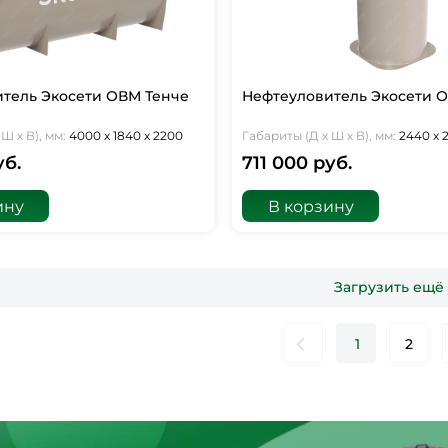
тель Экосети ОВМ Тенче
Нефтеуловитель Экосети О
Ш х В), мм:
4000 х 1840 х 2200
Габариты (Д х Ш х В), мм:
2440 х 
уб.
711 000 руб.
ину
В корзину
Загрузить ещё
1
2