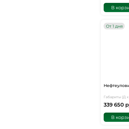
В корз
От 1 дня
Нефтеулови
Габариты (Д х 
339 650 р
В корз