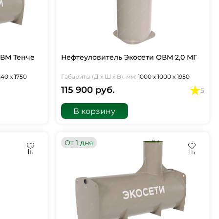
ОВМ Тенче
Нефтеуловитель Экосети ОВМ 2,0 МГ
240 х 1750
Габариты (Д х Ш х В), мм:
1000 х 1000 х 1950
115 900 руб.
5
В корзину
От 1 дня