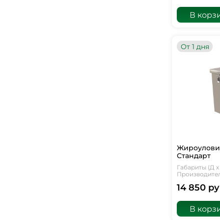
В корз
От 1 дня
Жироуловит
Стандарт
Габариты (Д х 
Производитель
14 850 ру
В корз