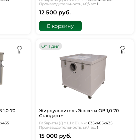
Производительность, м³/час:
1
12 500 руб.
В корзину
От 1 дня
1,0-70
Жироуловитель Экосети ОВ 1,0-70
Стандарт+
5х435
Габариты (Д х Ш х В), мм:
635х485х435
Производительность, м³/час:
1
15 000 руб.