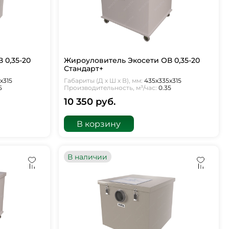
 0,35-20
Жироуловитель Экосети ОВ 0,35-20
Стандарт+
х315
Габариты (Д х Ш х В), мм:
435х335х315
5
Производительность, м³/час:
0.35
10 350 руб.
В корзину
В наличии