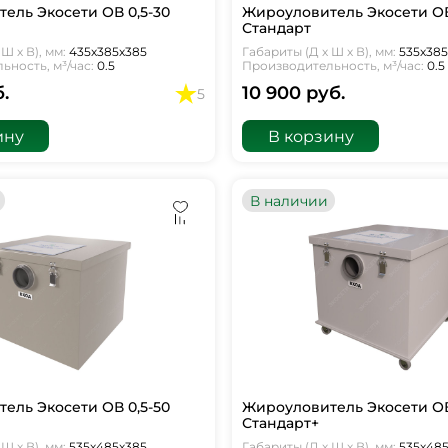
ель Экосети ОВ 0,5-30
Жироуловитель Экосети ОВ
Стандарт
Ш х В), мм:
435х385х385
Габариты (Д х Ш х В), мм:
535х38
ность, м³/час:
0.5
Производительность, м³/час:
0.5
б.
10 900 руб.
5
ину
В корзину
В наличии
ель Экосети ОВ 0,5-50
Жироуловитель Экосети ОВ
Стандарт+
Ш х В), мм:
535х485х385
Габариты (Д х Ш х В), мм:
535х48