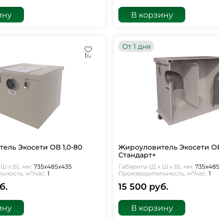
ину
В корзину
От 1 дня
ель Экосети ОВ 1,0-80
Жироуловитель Экосети ОВ
Стандарт+
Ш х В), мм:
735х485х435
Габариты (Д х Ш х В), мм:
735х48
ность, м³/час:
1
Производительность, м³/час:
1
б.
15 500 руб.
ину
В корзину