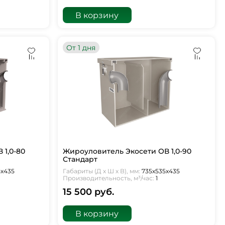
В корзину
От 1 дня
 1,0-80
Жироуловитель Экосети ОВ 1,0-90
Стандарт
5х435
Габариты (Д х Ш х В), мм:
735х535х435
Производительность, м³/час:
1
15 500 руб.
В корзину