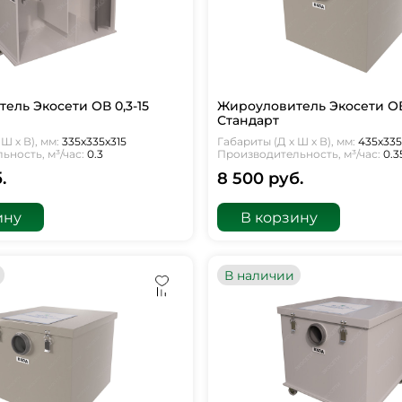
ель Экосети ОВ 0,3-15
Жироуловитель Экосети ОВ
Стандарт
Ш х В), мм:
335х335х315
Габариты (Д х Ш х В), мм:
435х335
ность, м³/час:
0.3
Производительность, м³/час:
0.3
.
8 500 руб.
ину
В корзину
В наличии