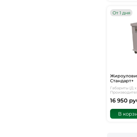
От 1 дня
Жироуловит
Стандарт+
Габариты (Д х 
Производитель
16 950 ру
В корз