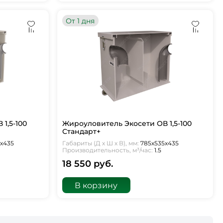
От 1 дня
1,5-100
Жироуловитель Экосети ОВ 1,5-100
Стандарт+
5х435
Габариты (Д х Ш х В), мм:
785х535х435
Производительность, м³/час:
1.5
18 550 руб.
В корзину