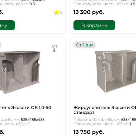
ность, м³/час:
0.5
Производительность, м³/час:
0.5
б.
13 300 руб.
5
ину
В корзину
От 1 дня
ель Экосети ОВ 1,0-60
Жироуловитель Экосети ОВ 
Стандарт
Ш х В), мм:
535х485х435
Габариты (Д х Ш х В), мм:
635х48
ность, м³/час:
1
Производительность, м³/час:
1
б.
13 750 руб.