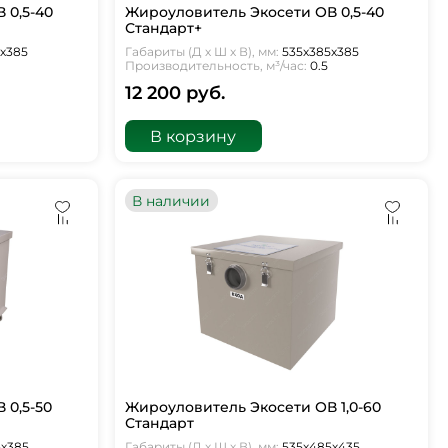
 0,5-40
Жироуловитель Экосети ОВ 0,5-40
Стандарт+
5х385
Габариты (Д х Ш х В), мм:
535х385х385
Производительность, м³/час:
0.5
12 200 руб.
В корзину
В наличии
 0,5-50
Жироуловитель Экосети ОВ 1,0-60
Стандарт
5х385
Габариты (Д х Ш х В), мм:
535х485х435