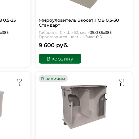
 0,5-25
Жироуловитель Экосети ОВ 0,5-30
Стандарт
5х385
Габариты (Д х Ш х В), мм:
435х385х385
Производительность, м³/час:
0.5
9 600 руб.
В корзину
В наличии