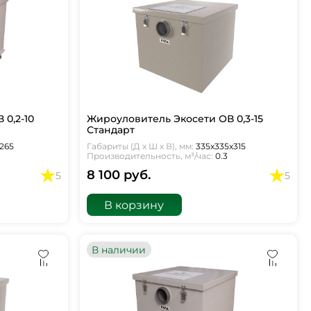
0,2-10
Жироуловитель Экосети ОВ 0,3-15
Стандарт
х265
Габариты (Д х Ш х В), мм:
335х335х315
Производительность, м³/час:
0.3
8 100 руб.
5
5
В корзину
В наличии