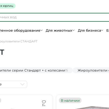
я юрлиц
енное оборудование
Для животных
Для бизнеса
Е
роуловители СТАНДАРТ
Т
тели серии Стандарт + с колесами
Жироуловители с
15
е
В наличии