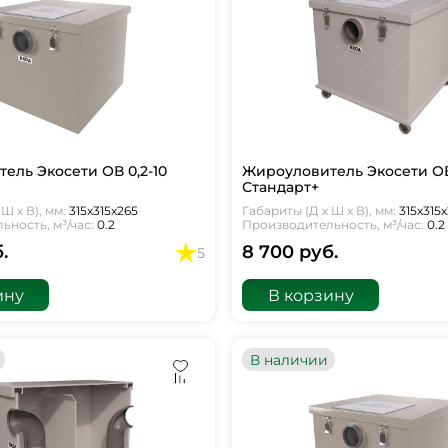
ель Экосети ОВ 0,2-10
Жироуловитель Экосети ОВ 
Стандарт+
Ш х В), мм:
315х315х265
Габариты (Д х Ш х В), мм:
315х315
ность, м³/час:
0.2
Производительность, м³/час:
0.2
.
8 700 руб.
5
ину
В корзину
В наличии