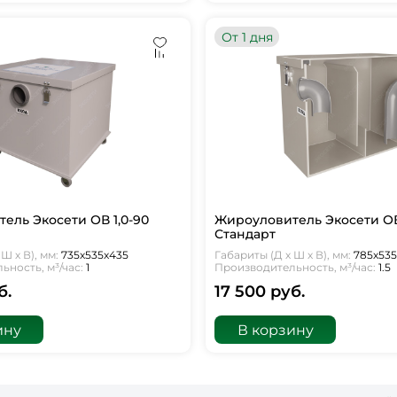
От 1 дня
ель Экосети ОВ 1,0-90
Жироуловитель Экосети ОВ 
Стандарт
Ш х В), мм:
735х535х435
Габариты (Д х Ш х В), мм:
785х53
ность, м³/час:
1
Производительность, м³/час:
1.5
б.
17 500 руб.
ину
В корзину