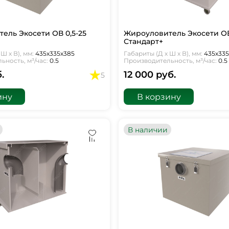
ель Экосети ОВ 0,5-25
Жироуловитель Экосети ОВ
Стандарт+
Ш х В), мм:
435х335х385
Габариты (Д х Ш х В), мм:
435х33
ность, м³/час:
0.5
Производительность, м³/час:
0.5
.
12 000 руб.
5
ину
В корзину
В наличии