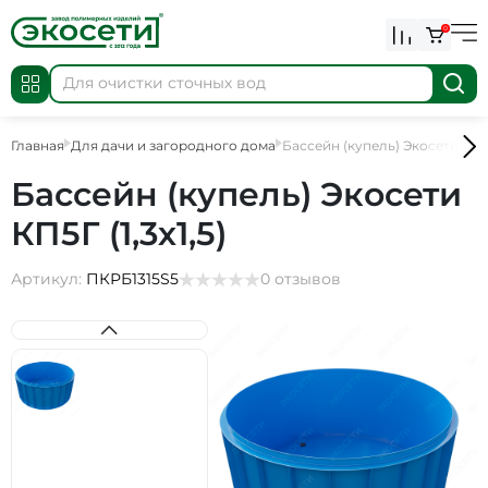
0
Главная
Для дачи и загородного дома
Бассейн (купель) Экосети КП5Г 
Бассейн (купель) Экосети
КП5Г (1,3х1,5)
Артикул:
ПКРБ1315S5
0 отзывов