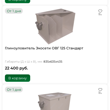
От 1 дня
Глиноуловитель Экосети ОВГ 125 Стандарт
Габариты (Д х Ш х В), мм:
835х635х435
22 400 руб.
В корзину
От 1 дня