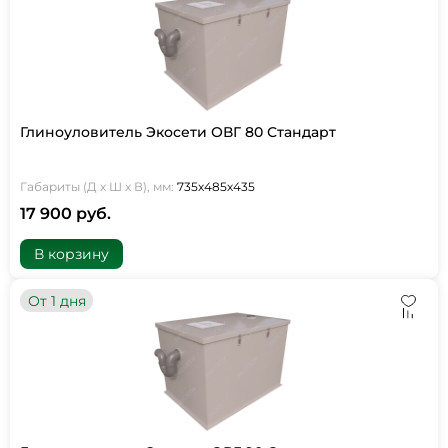
Глиноуловитель Экосети ОВГ 80 Стандарт
Габариты (Д х Ш х В), мм:
735х485х435
17 900 руб.
В корзину
От 1 дня