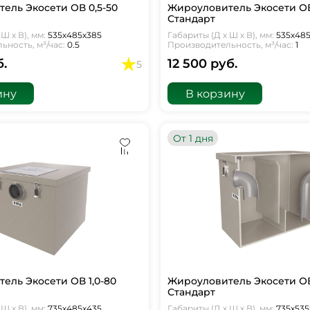
ель Экосети ОВ 0,5-50
Жироуловитель Экосети ОВ
Стандарт
Ш х В), мм:
535х485х385
Габариты (Д х Ш х В), мм:
535х48
ность, м³/час:
0.5
Производительность, м³/час:
1
б.
12 500 руб.
5
ину
В корзину
От 1 дня
ель Экосети ОВ 1,0-80
Жироуловитель Экосети ОВ
Стандарт
Ш х В), мм:
735х485х435
Габариты (Д х Ш х В), мм:
735х535