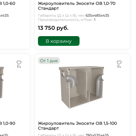
 1,0-60
Жироуловитель Экосети ОВ 1,0-70
Стандарт
5х435
Габариты (Д х Ш х В), мм:
635х485х435
Производительность, м³/час:
1
13 750 руб.
В корзину
От 1 дня
 1,0-90
Жироуловитель Экосети ОВ 1,5-100
Стандарт
х435
Габариты (Д х Ш х В), мм:
785х535х435