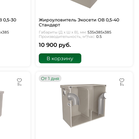
 0,5-30
Жироуловитель Экосети ОВ 0,5-40
Стандарт
5х385
Габариты (Д х Ш х В), мм:
535х385х385
Производительность, м³/час:
0.5
10 900 руб.
В корзину
От 1 дня