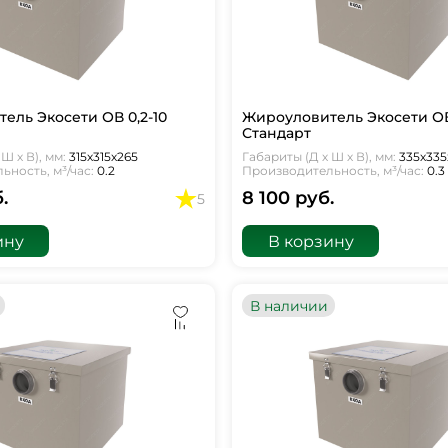
ель Экосети ОВ 0,2-10
Жироуловитель Экосети ОВ 
Стандарт
Ш х В), мм:
315х315х265
Габариты (Д х Ш х В), мм:
335х335
ность, м³/час:
0.2
Производительность, м³/час:
0.3
.
8 100 руб.
5
ину
В корзину
В наличии