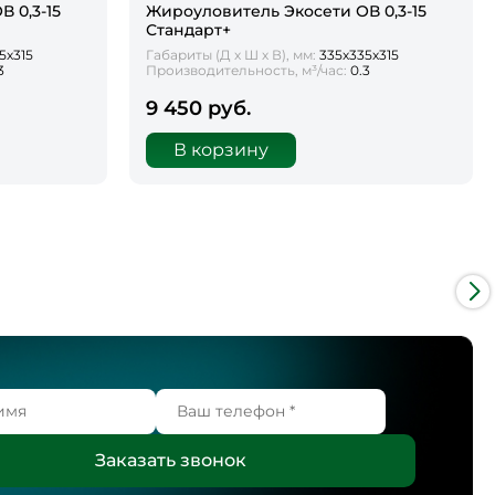
 0,3-15
Жироуловитель Экосети ОВ 0,3-15
Стандарт+
5х315
Габариты (Д х Ш х В), мм:
335х335х315
3
Производительность, м³/час:
0.3
9 450 руб.
В корзину