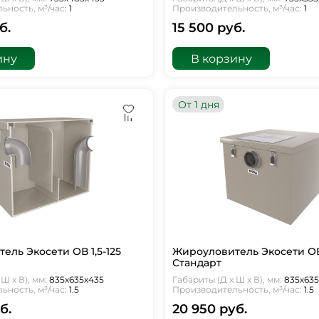
ность, м³/час:
1
Производительность, м³/час:
1
б.
15 500 руб.
ину
В корзину
От 1 дня
ель Экосети ОВ 1,5-125
Жироуловитель Экосети ОВ 
Стандарт
Ш х В), мм:
835х635х435
Габариты (Д х Ш х В), мм:
835х63
ность, м³/час:
1.5
Производительность, м³/час:
1.5
б.
20 950 руб.