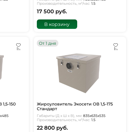
Производительность, м³/час:
1.5
17 500 руб.
В корзину
От 1 дня
1,5-150
Жироуловитель Экосети ОВ 1,5-175
Стандарт
5х485
Габариты (Д х Ш х В), мм:
835х635х535
Производительность, м³/час:
1.5
22 800 руб.