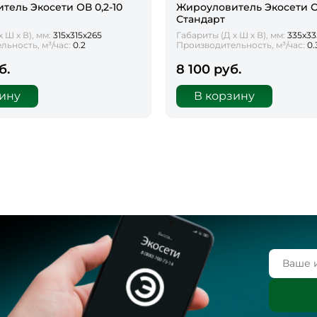
тель Экосети ОВ 0,2-10
Жироуловитель Экосети ОВ
Стандарт
 Ш х В), мм:
315х315х265
Габариты (Д х Ш х В), мм:
335х33
ьность, м³/час:
0.2
Производительность, м³/час:
0.
б.
8 100 руб.
зину
В корзину