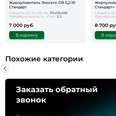
Жироуловитель Экосети ОВ 0,2-10
Жироулови
Стандарт
Стандарт+
Габариты (Д х Ш х В), мм:
315х315х265
Габариты (Д х
Производительность, м³/час:
0.2
Производител
7 000 руб.
8 700 ру
В корзину
В кор
Похожие категории
Заказать обратный
звонок