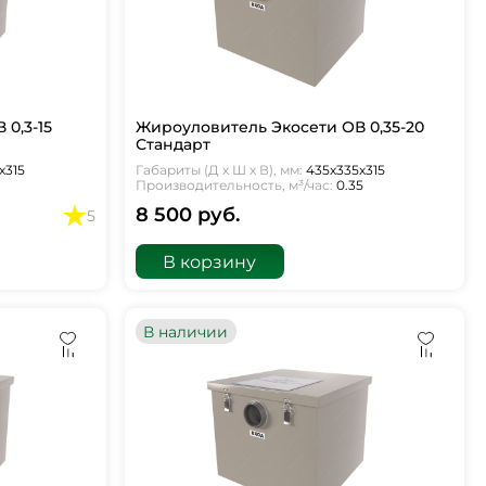
0,3-15
Жироуловитель Экосети ОВ 0,35-20
Стандарт
х315
Габариты (Д х Ш х В), мм:
435х335х315
Производительность, м³/час:
0.35
8 500 руб.
5
В корзину
В наличии