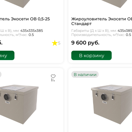
ель Экосети ОВ 0,5-25
Жироуловитель Экосети ОВ
Стандарт
Ш х В), мм:
435х335х385
Габариты (Д х Ш х В), мм:
435х38
ность, м³/час:
0.5
Производительность, м³/час:
0.5
.
9 600 руб.
5
ину
В корзину
В наличии