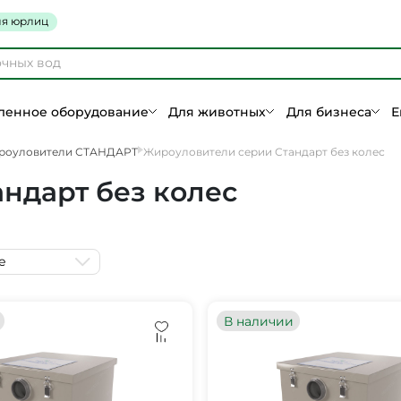
я юрлиц
енное оборудование
Для животных
Для бизнеса
Е
роуловители СТАНДАРТ
Жироуловители серии Стандарт без колес
ндарт без колес
е
В наличии