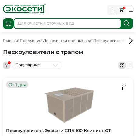
0
Главная
Продукция
Для очистки сточных вод
Пескоуловители
Песк
Пескоуловители с трапом
1
Популярные
От 1 дня
Пескоуловитель Экосети СПБ 100 Клининг СТ