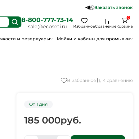
Заказать звонок
0
8-800-777-73-14
sale@ecoseti.ru
Избранное
Сравнение
Корзина
мкости и резервуары
Мойки и кабины для промывки
В избранное
К сравнению
От 1 дня
185 000
руб.