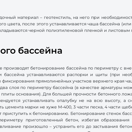
дочный материал – геотекстиль, на него при необходимос
го цвета, после этого устанавливается чаша бассейна (или 
кладываются черной полиэтиленовой пленкой и листовым 
ого бассейна
ие производят бетонирование бассейна по периметру с вне
и бассейна устанавливаются распорки и щиты (при необ
 фиксирования прямолинейных участков верхнего края ча
 два слоя по периметру бассейна (в качестве арматуры мож
 плиты основания). Для большей прочности бетонного ложа
ендуется устанавливать опалубку не на всю высоту, а
ть цемента марки не хуже М-400, 3 части песка, 4 части ще
 приступить к бетонированию. Бетонирование стенок басс
ериметру приготовленный бетон, избегая образования 
вливание произошло – устранить его до застывания бето