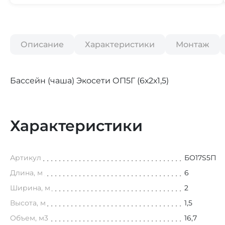
Описание
Характеристики
Монтаж
Бассейн (чаша) Экосети ОП5Г (6х2х1,5)
Характеристики
Артикул
БО17S5П
Длина, м
6
Ширина, м
2
Высота, м
1,5
Объем, м3
16,7