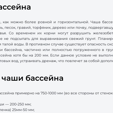
ассейна
 как можно более ровной и горизонтальной. Чаша бассей
ль, песок, гравий, торфяник, дерево или почву, подвергав
евья. Со временем их корни могут разрушить железобе
чае не подсыпать для выравнивания свежий грунт. Планир
 талой воды. В противном случае существует опасность ск
ки бассейна, частично или полностью погруженного в гру
сейна хотя бы на 200 мм. Если данное условие не выполн
товых вод, устраивать дренаж, что повлечет за собой допо
я чаши бассейна
ейна примерно на 750-1000 мм (во все стороны от стенок б
и — 200-250 мм;
ленка) 25мм-50 мм;