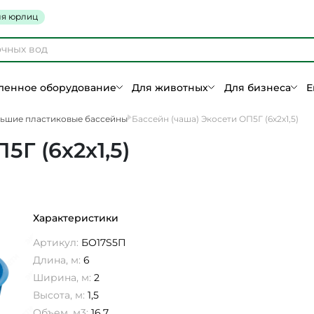
я юрлиц
енное оборудование
Для животных
Для бизнеса
Е
ьшие пластиковые бассейны
Бассейн (чаша) Экосети ОП5Г (6х2х1,5)
5Г (6х2х1,5)
Характеристики
Артикул:
БО17S5П
Длина, м:
6
Ширина, м:
2
Высота, м:
1,5
Объем, м3:
16,7