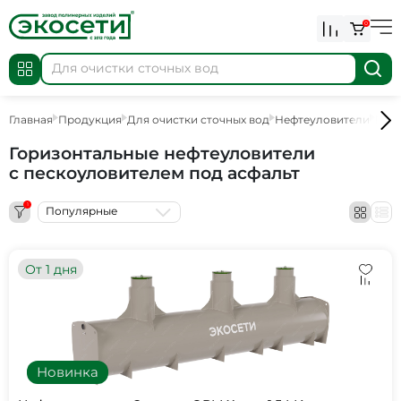
0
Главная
Продукция
Для очистки сточных вод
Нефтеуловители
Гори
Горизонтальные нефтеуловители
c пескоуловителем под асфальт
1
Популярные
От 1 дня
Новинка