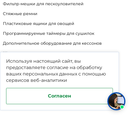
Фильтр-мешки для пескоуловителей
Стяжные ремни
Пластиковые ящики для овощей
Программируемые таймеры для сушилок
Дополнительное оборудование для кессонов
Шопперы
Используя настоящий сайт, вы
Универсальные лотки для крупного мусора
предоставляете согласие на обработку
Корзины для КНС
ваших
персональных данных
с помощью
сервисов веб-аналитики
Уцененные товары
Согласен
Поддержка и продвижение сайта студия WPNEW
Политика конфиденциальности