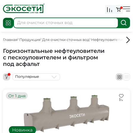
0
Главная
Продукция
Для очистки сточных вод
Нефтеуловители
Гори
Горизонтальные нефтеуловители
c пескоуловителем и фильтром
под асфальт
1
Популярные
От 1 дня
Новинка