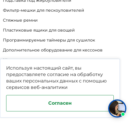
Подставка под жироуловители
Фильтр-мешки для пескоуловителей
Стяжные ремни
Пластиковые ящики для овощей
Программируемые таймеры для сушилок
Дополнительное оборудование для кессонов
Шопперы
Используя настоящий сайт, вы
Универсальные лотки для крупного мусора
предоставляете согласие на обработку
Корзины для КНС
ваших
персональных данных
с помощью
сервисов веб-аналитики
Уцененные товары
Согласен