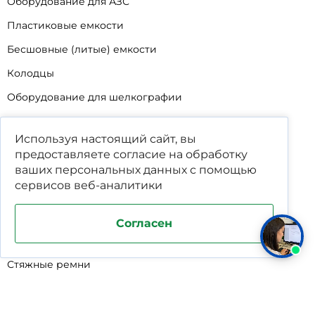
Оборудование для АЗС
Пластиковые емкости
Бесшовные (литые) емкости
Колодцы
Оборудование для шелкографии
Кабины для промывки и напыления
Используя настоящий сайт, вы
Технические мойки
предоставляете согласие на обработку
Биопрепараты
ваших
персональных данных
с помощью
сервисов веб-аналитики
Сигнализатор уровня
Подставка под жироуловители
Согласен
Фильтр-мешки для пескоуловителей
Стяжные ремни
Пластиковые ящики для овощей
Программируемые таймеры для сушилок