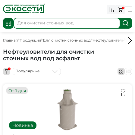
0
Главная
Продукция
Для очистки сточных вод
Нефтеуловители
Нефт
Нефтеуловители для очистки
сточных вод под асфальт
1
Популярные
От 1 дня
Новинка