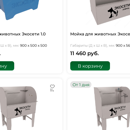
животных Экосети 1.0
Мойка для животных Экосе
Ш х В), мм:
900 х 500 х 500
Габариты (Д х Ш х В), мм:
900 х 56
.
11 460 руб.
ину
В корзину
От 1 дня