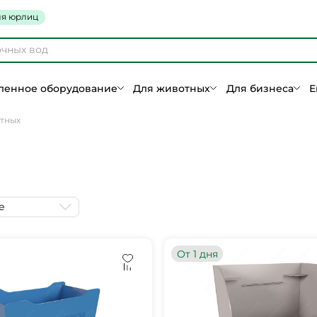
я юрлиц
енное оборудование
Для животных
Для бизнеса
Е
тных
е
От 1 дня