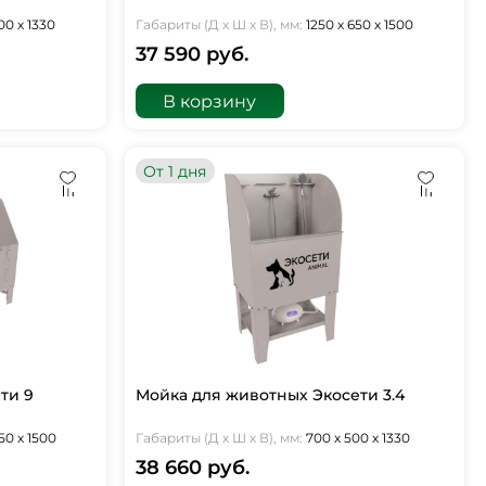
00 х 1330
Габариты (Д х Ш х В), мм:
1250 х 650 х 1500
37 590 руб.
В корзину
От 1 дня
ти 9
Мойка для животных Экосети 3.4
50 х 1500
Габариты (Д х Ш х В), мм:
700 х 500 х 1330
38 660 руб.