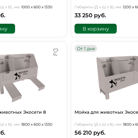
Ш х В), мм:
1000 х 600 х 1330
Габариты (Д х Ш х В), мм:
1200 х 6
б.
33 250 руб.
ину
В корзину
От 1 дня
животных Экосети 8
Мойка для животных Экосе
Ш х В), мм:
1800 х 600 х 1330
Габариты (Д х Ш х В), мм:
1800 х 6
б.
56 210 руб.