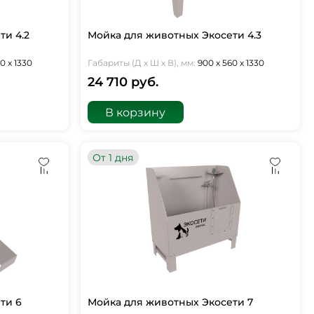
ти 4.2
Мойка для животных Экосети 4.3
0 х 1330
Габариты (Д х Ш х В), мм:
900 х 560 х 1330
24 710 руб.
В корзину
От 1 дня
ти 6
Мойка для животных Экосети 7