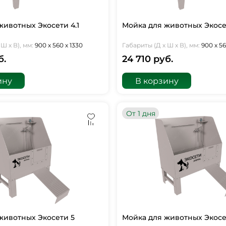
животных Экосети 4.1
Мойка для животных Экосе
Ш х В), мм:
900 х 560 х 1330
Габариты (Д х Ш х В), мм:
900 х 56
б.
24 710 руб.
ину
В корзину
От 1 дня
животных Экосети 5
Мойка для животных Экосе