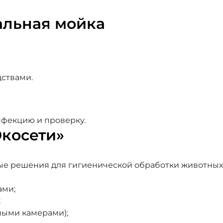
альная мойка
ствами.
нфекцию и проверку.
Экосети»
ые решения для гигиенической обработки животных
ами;
;
ными камерами);