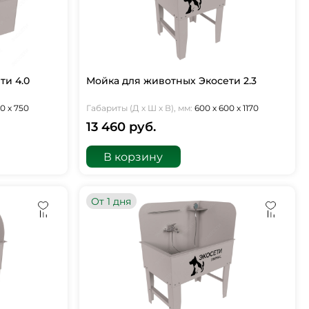
ти 4.0
Мойка для животных Экосети 2.3
0 х 750
Габариты (Д х Ш х В), мм:
600 х 600 х 1170
13 460 руб.
В корзину
От 1 дня