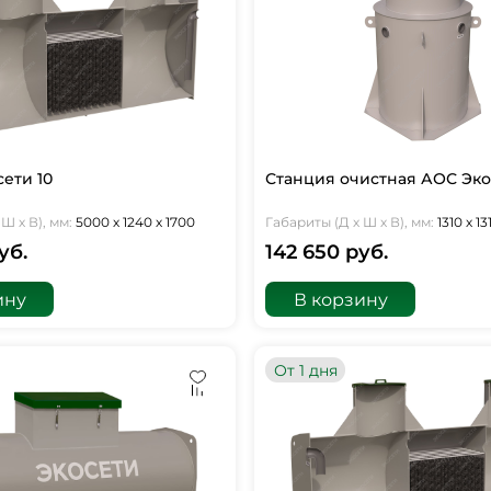
ети 10
Станция очистная АОС Эко
Ш х В), мм:
5000 х 1240 х 1700
Габариты (Д х Ш х В), мм:
1310 х 1
уб.
142 650 руб.
ину
В корзину
От 1 дня