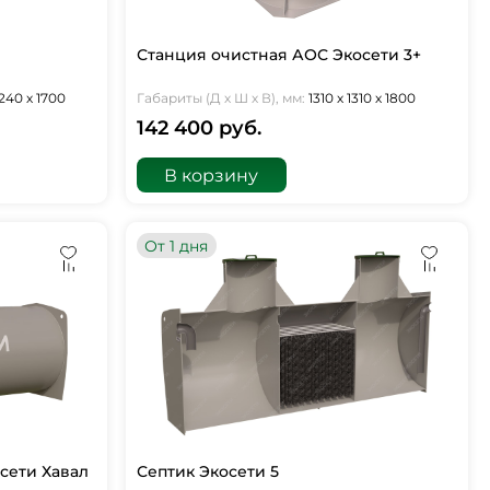
Станция очистная АОС Экосети 3+
240 х 1700
Габариты (Д х Ш х В), мм:
1310 х 1310 х 1800
142 400 руб.
В корзину
От 1 дня
сети Хавал
Септик Экосети 5