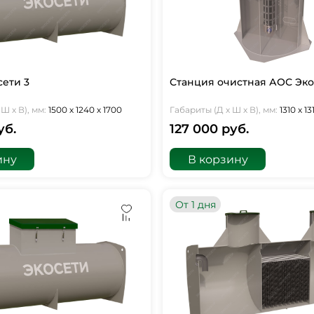
сети 3
Станция очистная АОС Эко
Ш х В), мм:
1500 х 1240 х 1700
Габариты (Д х Ш х В), мм:
1310 х 1
уб.
127 000 руб.
ину
В корзину
От 1 дня