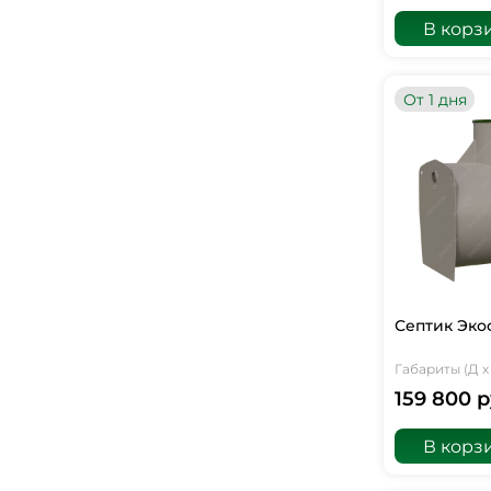
В корз
От 1 дня
Септик Эко
Габариты (Д х 
159 800 р
В корз