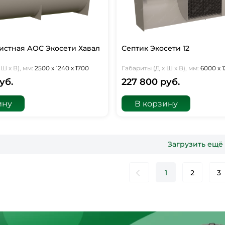
истная АОС Экосети Хавал
Септик Экосети 12
Ш х В), мм:
2500 х 1240 х 1700
Габариты (Д х Ш х В), мм:
6000 х 1
уб.
227 800 руб.
ину
В корзину
Загрузить ещё
1
2
3