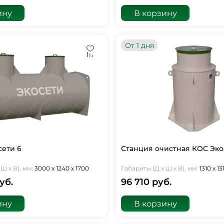
ину
В корзину
От 1 дня
сети 6
Станция очистная КОС Эко
Ш х В), мм:
3000 х 1240 х 1700
Габариты (Д х Ш х В), мм:
1310 х 13
уб.
96 710 руб.
ину
В корзину