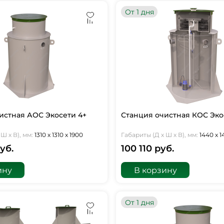
От 1 дня
истная АОС Экосети 4+
Станция очистная КОС Эко
Ш х В), мм:
1310 х 1310 х 1900
Габариты (Д х Ш х В), мм:
1440 х 
уб.
100 110 руб.
ину
В корзину
От 1 дня