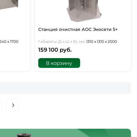
Станция очистная АОС Экосети 5+
240 х 1700
Габариты (Д х Ш х В), мм:
1310 х 1310 х 2000
159 100 руб.
В корзину