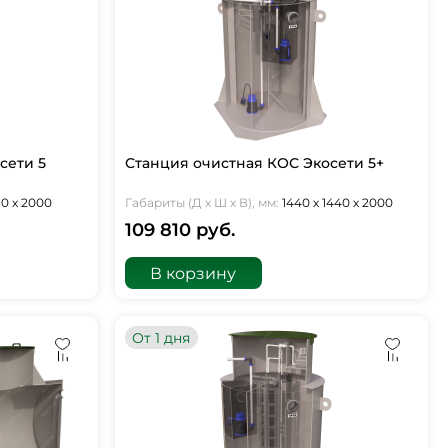
сети 5
Станция очистная КОС Экосети 5+
310 х 2000
Габариты (Д х Ш х В), мм:
1440 х 1440 х 2000
109 810 руб.
В корзину
От 1 дня