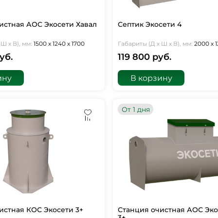
истная АОС Экосети Хавал
Септик Экосети 4
Ш х В), мм:
1500 х 1240 х 1700
Габариты (Д х Ш х В), мм:
2000 х 1
уб.
119 800 руб.
ину
В корзину
От 1 дня
истная КОС Экосети 3+
Станция очистная АОС Эко
3+