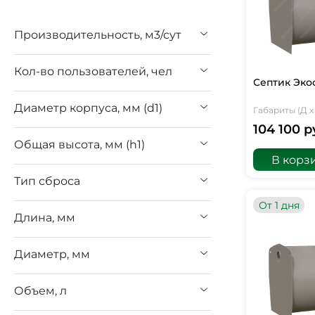
Производительность, м3/сут
Кол-во пользователей, чел
Септик Эко
Диаметр корпуса, мм (d1)
Габариты (Д х 
104 100 р
Общая высота, мм (h1)
В корз
Тип сброса
От 1 дня
Длина, мм
Диаметр, мм
Объем, л