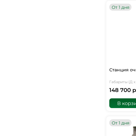
От 1 дня
Станция оч
Габариты (Д х 
148 700 р
В корз
От 1 дня