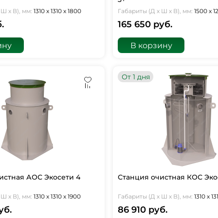
Ш х В), мм:
1310 х 1310 х 1800
Габариты (Д х Ш х В), мм:
1500 х 1
.
165 650 руб.
ину
В корзину
От 1 дня
истная АОС Экосети 4
Станция очистная КОС Эко
Ш х В), мм:
1310 х 1310 х 1900
Габариты (Д х Ш х В), мм:
1310 х 13
уб.
86 910 руб.