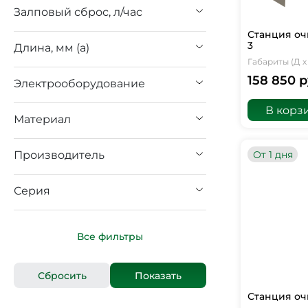
Залповый сброс, л/час
Станция оч
3
Длина, мм (а)
Габариты (Д х 
158 850 р
Электрооборудование
В корз
Материал
От 1 дня
Производитель
Серия
Все фильтры
Станция оч