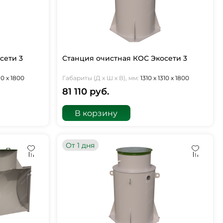
сети 3
Станция очистная КОС Экосети 3
310 х 1800
Габариты (Д х Ш х В), мм:
1310 х 1310 х 1800
81 110 руб.
В корзину
От 1 дня