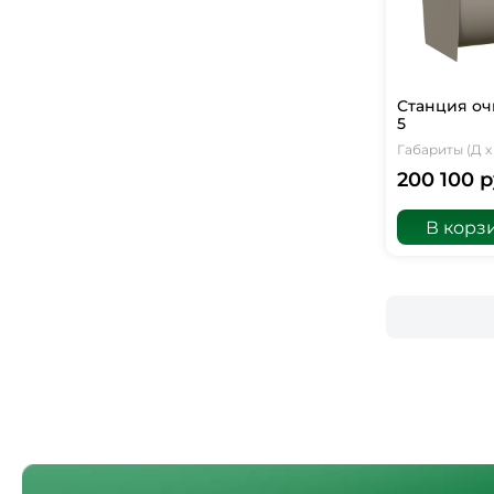
Станция оч
5
Габариты (Д х 
200 100 р
В корз