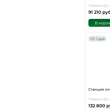
Габариты (Д х 
91 210 руб
В корз
От 1 дня
Станция оч
Габариты (Д х 
132 800 р