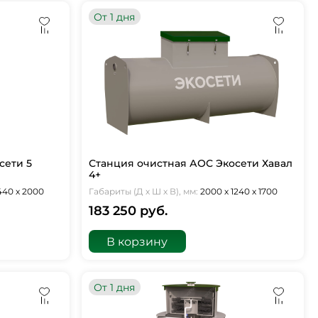
От 1 дня
сети 5
Станция очистная АОС Экосети Хавал
4+
1440 х 2000
Габариты (Д х Ш х В), мм:
2000 х 1240 х 1700
183 250 руб.
В корзину
От 1 дня