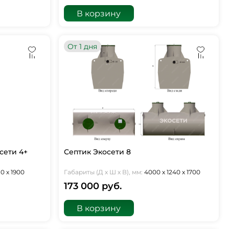
В корзину
От 1 дня
сети 4+
Септик Экосети 8
10 х 1900
Габариты (Д х Ш х В), мм:
4000 х 1240 х 1700
173 000 руб.
В корзину