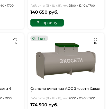
240 х 1700
Габариты (Д х Ш х В), мм:
2500 х 1240 х 1700
140 650 руб.
В корзину
От 1 дня
сети 4
Станция очистная АОС Экосети Хавал
4
10 х 1900
Габариты (Д х Ш х В), мм:
2000 х 1240 х 1700
174 500 руб.