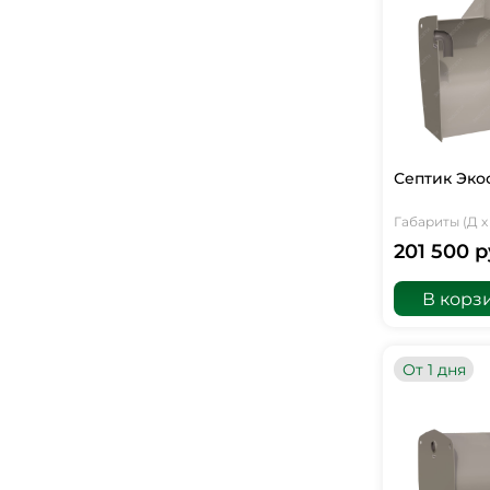
Септик Экос
Габариты (Д х 
201 500 р
В корз
От 1 дня