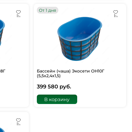
От 1 дня
Н8Г
Бассейн (чаша) Экосети ОН10Г
(5,5х2,4х1,5)
399 580 руб.
В корзину