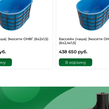
ша) Экосети ОН8Г (6х2х1,5)
Бассейн (чаша) Экосети ОН
(6х2,4х1,5)
уб.
438 650 руб.
ину
В корзину