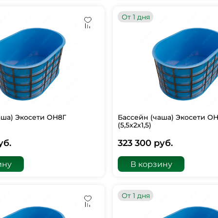
От 1 дня
аша) Экосети ОН8Г
Бассейн (чаша) Экосети О
(5,5х2х1,5)
уб.
323 300 руб.
ину
В корзину
От 1 дня