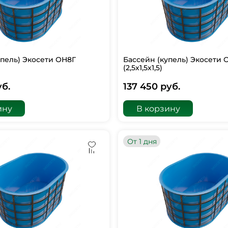
упель) Экосети ОН8Г
Бассейн (купель) Экосети 
(2,5х1,5х1,5)
уб.
137 450 руб.
ину
В корзину
От 1 дня