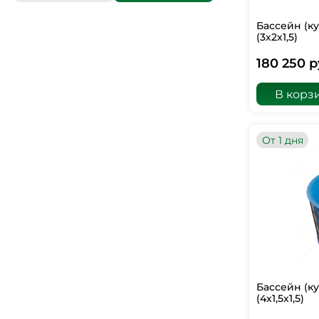
Бассейн (к
(3х2х1,5)
180 250 р
В корз
От 1 дня
Бассейн (к
(4х1,5х1,5)