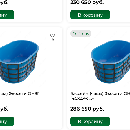
уб.
230 650 руб.
ину
В корзину
От 1 дня
аша) Экосети ОН8Г
Бассейн (чаша) Экосети О
(4,5х2,4х1,5)
уб.
286 650 руб.
ину
В корзину