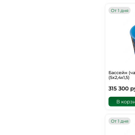
От 1 дня
Бассейн (ч
(5х2,4х1,5)
315 300 р
В корз
От 1 дня