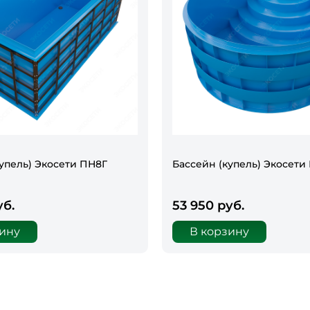
упель) Экосети ПН8Г
Бассейн (купель) Экосети К
уб.
53 950 руб.
зину
В корзину