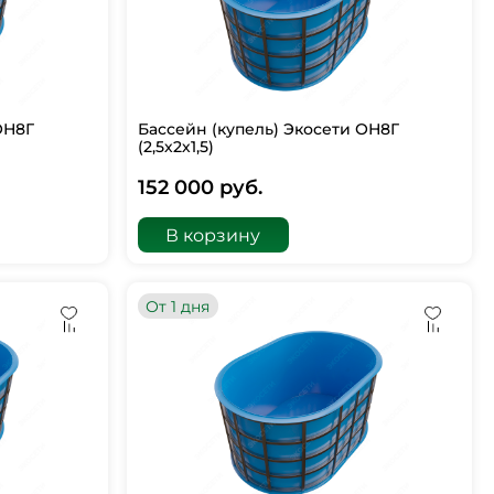
ОН8Г
Бассейн (купель) Экосети ОН8Г
(2,5х2х1,5)
152 000 руб.
В корзину
От 1 дня