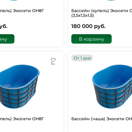
упель) Экосети ОН8Г
Бассейн (купель) Экосети 
(3,5х1,5х1,5)
уб.
180 000 руб.
ину
В корзину
От 1 дня
упель) Экосети ОН8Г
Бассейн (чаша) Экосети ОН8