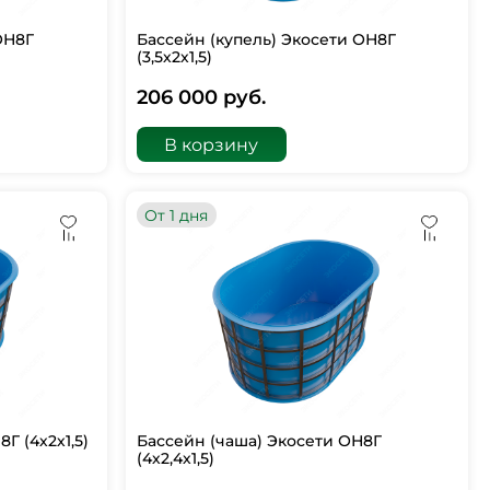
ОН8Г
Бассейн (купель) Экосети ОН8Г
(3,5х2х1,5)
206 000 руб.
В корзину
От 1 дня
Г (4х2х1,5)
Бассейн (чаша) Экосети ОН8Г
(4х2,4х1,5)