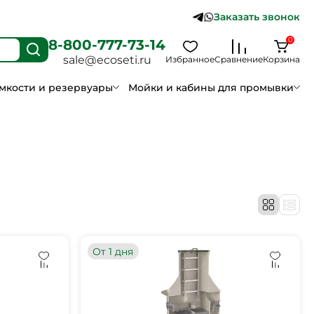
Заказать звонок
0
8-800-777-73-14
sale@ecoseti.ru
Избранное
Сравнение
Корзина
мкости и резервуары
Мойки и кабины для промывки
От 1 дня