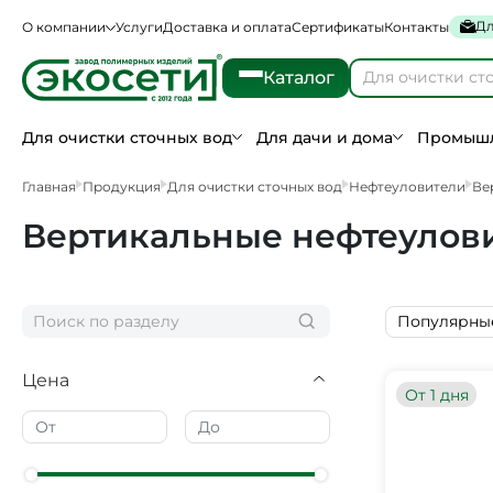
Дл
О компании
Услуги
Доставка и оплата
Сертификаты
Контакты
Каталог
Для очистки сточных вод
Для дачи и дома
Промышл
Главная
Продукция
Для очистки сточных вод
Нефтеуловители
Ве
Вертикальные нефтеулови
Популярны
Цена
От 1 дня