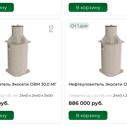
ину
В корзину
От 1 дня
тель Экосети ОВМ 30,0 МГ
Нефтеуловитель Экосети О
Ш х В), мм:
2440 х 2440 х 3400
Габариты (Д х Ш х В), мм:
2440 х 
руб.
886 000 руб.
ину
В корзину