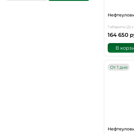
Нефтеулови
Габариты (Д х 
164 650 р
В корз
От 1 дня
Нефтеулови