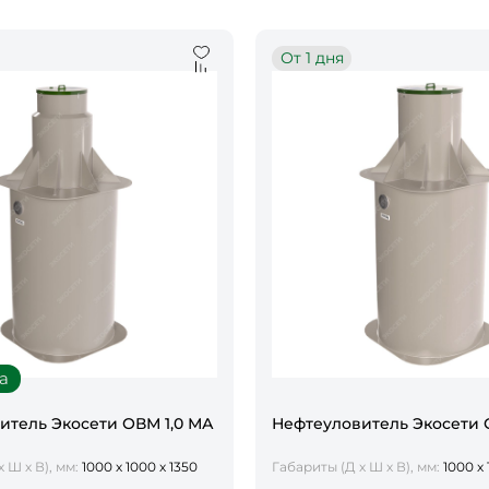
От 1 дня
а
итель Экосети ОВМ 1,0 МА
Нефтеуловитель Экосети 
 Ш х В), мм:
1000 х 1000 х 1350
Габариты (Д х Ш х В), мм:
1000 х 