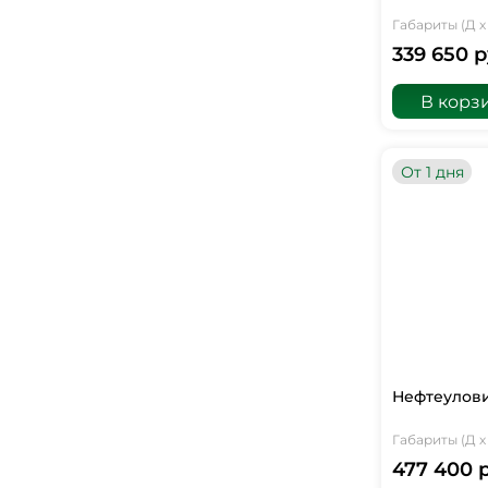
Габариты (Д х 
339 650 р
В корз
От 1 дня
Нефтеулови
Габариты (Д х 
477 400 