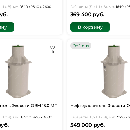
Ш х В), мм:
1640 х 1640 х 2600
Габариты (Д х Ш х В), мм:
1640 х 1
уб.
369 400 руб.
ину
В корзину
От 1 дня
тель Экосети ОВМ 15,0 МГ
Нефтеуловитель Экосети О
Ш х В), мм:
1840 х 1840 х 3000
Габариты (Д х Ш х В), мм:
2040 х 
руб.
549 000 руб.