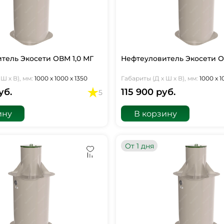
тель Экосети ОВМ 1,0 МГ
Нефтеуловитель Экосети О
Ш х В), мм:
1000 х 1000 х 1350
Габариты (Д х Ш х В), мм:
1000 х 1
уб.
115 900 руб.
5
ину
В корзину
От 1 дня