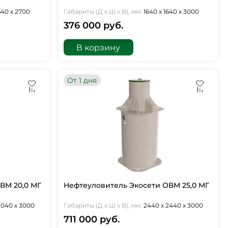
640 х 2700
Габариты (Д х Ш х В), мм:
1640 х 1640 х 3000
376 000 руб.
В корзину
От 1 дня
ВМ 20,0 МГ
Нефтеуловитель Экосети ОВМ 25,0 МГ
2040 х 3000
Габариты (Д х Ш х В), мм:
2440 х 2440 х 3000
711 000 руб.