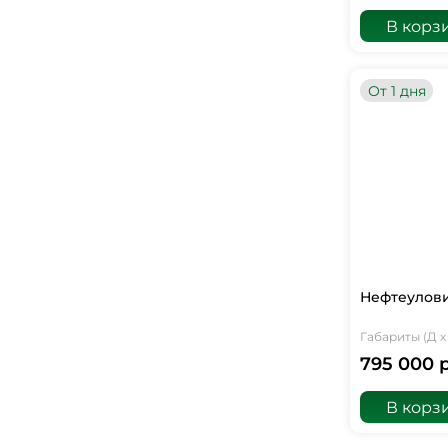
В корз
От 1 дня
Нефтеулови
Габариты (Д х 
795 000 
В корз