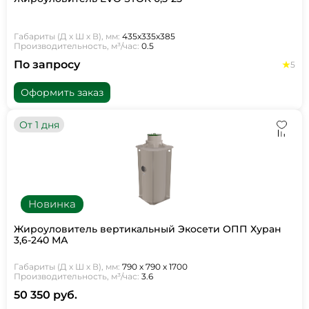
Габариты (Д х Ш х В), мм:
435х335х385
Производительность, м³/час:
0.5
По запросу
5
Оформить заказ
От 1 дня
Новинка
Жироуловитель вертикальный Экосети ОПП Хуран
3,6-240 МА
Габариты (Д х Ш х В), мм:
790 х 790 х 1700
Производительность, м³/час:
3.6
50 350 руб.