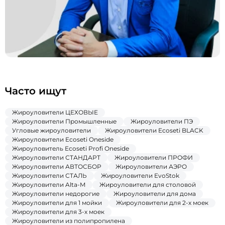
Часто ищут
Жироуловители ЦЕХОВЫЕ
Жироуловители Промышленные
Жироуловители ПЭ
Угловые жироуловители
Жироуловители Ecoseti BLACK
Жироуловители Ecoseti Oneside
Жироуловитель Ecoseti Profi Oneside
Жироуловители СТАНДАРТ
Жироуловители ПРОФИ
Жироуловители АВТОСБОР
Жироуловители АЭРО
Жироуловители СТАЛЬ
Жироуловители EvoStok
Жироуловители Alta-M
Жироуловители для столовой
Жироуловители недорогие
Жироуловители для дома
Жироуловители для 1 мойки
Жироуловители для 2-х моек
Жироуловители для 3-х моек
Жироуловители из полипропилена