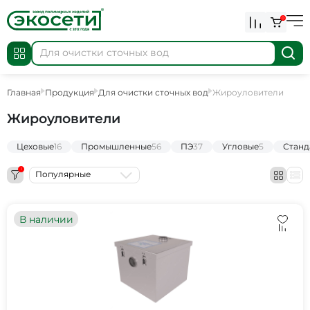
0
Главная
Продукция
Для очистки сточных вод
Жироуловители
Жироуловители
Цеховые
16
Промышленные
56
ПЭ
37
Угловые
5
Станд
1
Популярные
В наличии