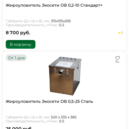
Жироуловитель Экосети ОВ 0,2-10 Стандарт+
Габариты (Д х Ш х В), мм:
315х315х265
Производительность, м³/час:
0.2
8 700 руб.
5
В корзину
От 1 дня
Жироуловитель Экосети ОВ 0,5-25 Сталь
Габариты (Д х Ш х В), мм:
520 х 335 х 385
Производительность, м³/час:
0.5
25 000 руб.