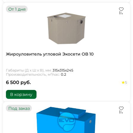
От 1 дня
Жироуловитель угловой Экосети ОВ 10
Габариты (Д х Ш х В), мм:
315х315х245
Производительность, м³/час:
0.2
6 500 руб.
5
В корзину
Под заказ