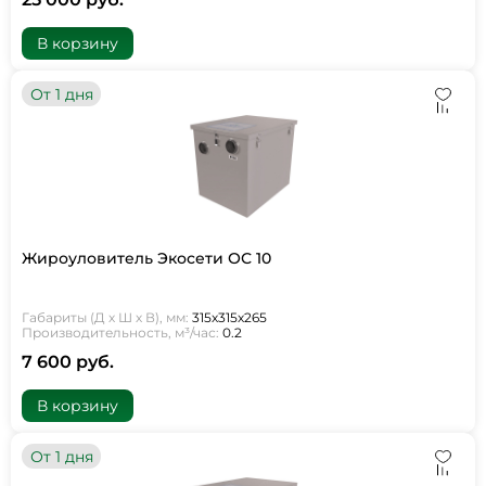
В корзину
От 1 дня
Жироуловитель Экосети ОС 10
Габариты (Д х Ш х В), мм:
315х315х265
Производительность, м³/час:
0.2
7 600 руб.
В корзину
От 1 дня