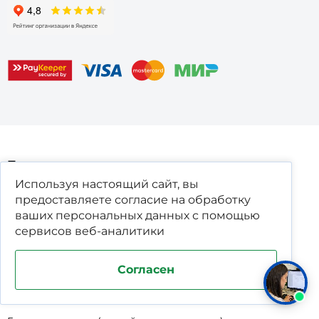
Продукция
Используя настоящий сайт, вы
предоставляете согласие на обработку
Жироуловители
ваших
персональных данных
с помощью
Пескоуловители
сервисов веб-аналитики
Крахмалоуловители
Согласен
Нефтеуловители
Волосоуловители