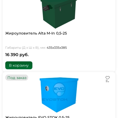
Жироуловитель Alta M-In 0,5-25
Габариты (Д х Ш х В), мм:
435х335х385
16 390 руб.
В корзину
Под заказ
Жироуловитель EVO STOK 0,5-25