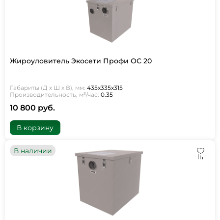
Жироуловитель Экосети Профи ОС 20
Габариты (Д х Ш х В), мм:
435х335х315
Производительность, м³/час:
0.35
10 800 руб.
В корзину
В наличии