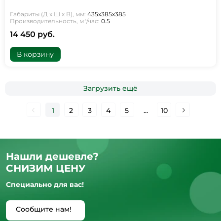
Габариты (Д х Ш х В), мм:
435х385х385
Производительность, м³/час:
0.5
14 450 руб.
В корзину
Загрузить ещё
1
2
3
4
5
...
10
Нашли дешевле?
СНИЗИМ ЦЕНУ
Специально для вас!
Сообщите нам!