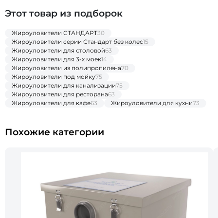
Этот товар из подборок
Жироуловители СТАНДАРТ
30
Жироуловители серии Стандарт без колес
15
Жироуловители для столовой
63
Жироуловители для 3-х моек
14
Жироуловители из полипропилена
70
Жироуловители под мойку
75
Жироуловители для канализации
75
Жироуловители для ресторана
63
Жироуловители для кафе
63
Жироуловители для кухни
73
Похожие категории