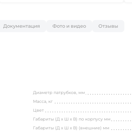
Документация
Фото и видео
Отзывы
Диаметр патрубков, мм
Масса, кг
Цвет
Габариты (Д х Ш х В) по корпусу мм
Габариты (Д х Ш х В) (внешние) мм