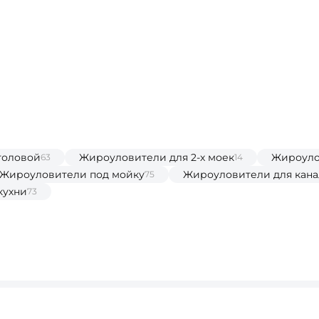
толовой
Жироуловители для 2-х моек
Жироуло
63
14
Жироуловители под мойку
Жироуловители для кан
75
кухни
73