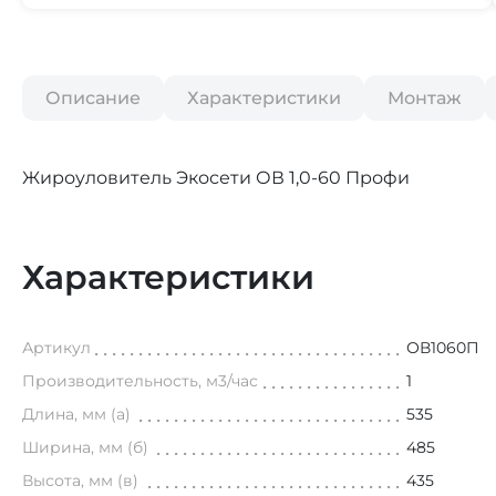
Описание
Характеристики
Монтаж
Жироуловитель Экосети ОВ 1,0-60 Профи
Характеристики
Артикул
ОВ1060П
Производительность, м3/час
1
Длина, мм (а)
535
Ширина, мм (б)
485
Высота, мм (в)
435