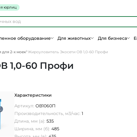
я юрлиц
енное оборудование
Для животных
Для бизнеса
Е
 для 2-х моек
Жироуловитель Экосети ОВ 1,0-60 Профи
В 1,0-60 Профи
Характеристики
Артикул:
ОВ1060П
Производительность, м3/час:
1
Длина, мм (а):
535
Ширина, мм (б):
485
Высота, мм (в):
435