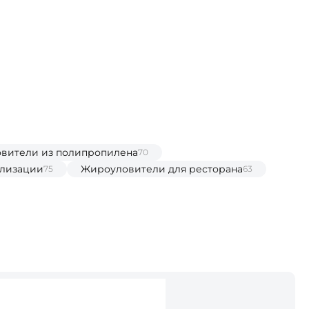
вители из полипропилена
70
ализации
Жироуловители для ресторана
75
63