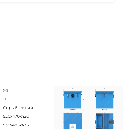
50
11
Серый, синий
520х470х420
535х485х435