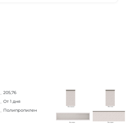
205,76
От 1 дня
Полипропилен