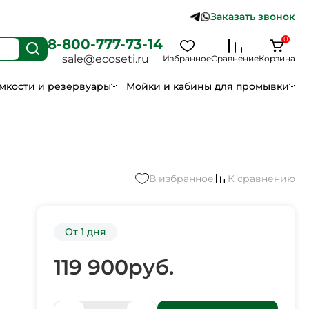
Заказать звонок
0
8-800-777-73-14
sale@ecoseti.ru
Избранное
Сравнение
Корзина
мкости и резервуары
Мойки и кабины для промывки
В избранное
К сравнению
От 1 дня
119 900
руб.