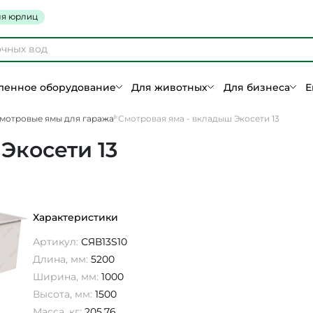
я юрлиц
енное оборудование
Для животных
Для бизнеса
Е
мотровые ямы для гаража
Смотровая яма - вкладыш Экосети 13
Экосети 13
Характеристики
Артикул:
СЯВ13S10
Длина, мм:
5200
Ширина, мм:
1000
Высота, мм:
1500
Масса, кг:
205,76