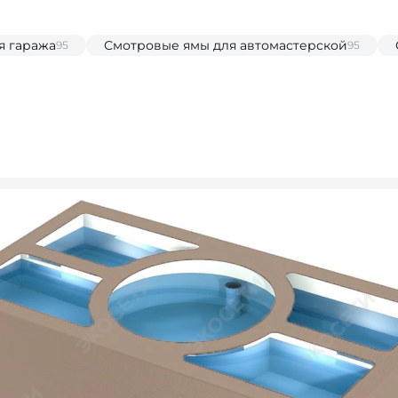
я гаража
Смотровые ямы для автомастерской
95
95