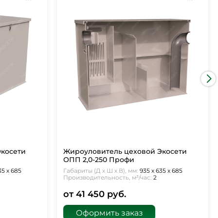
Экосети
Жироуловитель цеховой Экосети
ОПП 2,0-250 Профи
35 х 685
Габариты (Д х Ш х В), мм:
935 х 635 х 685
Производительность, м³/час:
2
от 41 450 руб.
Оформить заказ