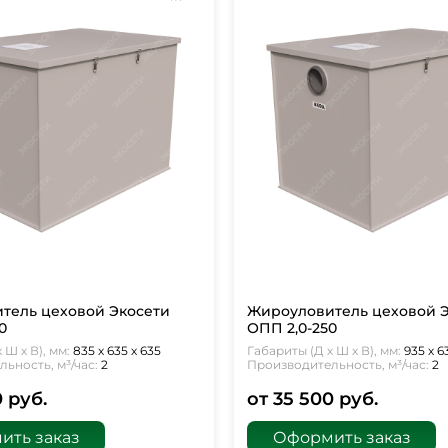
тель цеховой Экосети
Жироуловитель цеховой 
0
ОПП 2,0-250
 Ш х В), мм:
835 х 635 х 635
Габариты (Д х Ш х В), мм:
935 х 6
ьность, м³/час:
2
Производительность, м³/час:
2
0 руб.
от 35 500 руб.
ить заказ
Оформить заказ