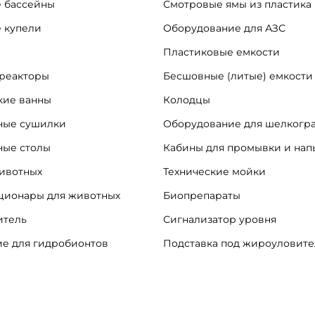
 бассейны
Смотровые ямы из пластика
 купели
Оборудование для АЗС
Пластиковые емкости
реакторы
Бесшовные (литые) емкости
кие ванны
Колодцы
ые сушилки
Оборудование для шелкогр
ные столы
Кабины для промывки и на
ивотных
Технические мойки
ационары для животных
Биопрепараты
итель
Сигнализатор уровня
е для гидробионтов
Подставка под жироуловит