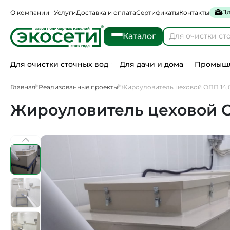
Дл
О компании
Услуги
Доставка и оплата
Сертификаты
Контакты
Каталог
Для очистки сточных вод
Для дачи и дома
Промышл
Главная
Реализованные проекты
Жироуловитель цеховой ОПП 14,
Жироуловитель цеховой О