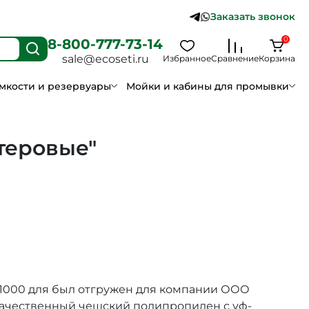
Заказать звонок
0
8-800-777-73-14
sale@ecoseti.ru
Избранное
Сравнение
Корзина
мкости и резервуары
Мойки и кабины для промывки
теровые"
1000 для был отгружен для компании ООО
качественный чешский полипропилен с уф-