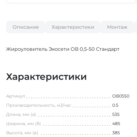
Описание
Характеристики
Монтаж
Жироуловитель Экосети ОВ 0,5-50 Стандарт
Характеристики
Артикул
ОВ0550
Производительность, м3/час
0.5
Длина, мм (а)
535
Ширина, мм (б)
485
Высота, мм (в)
385