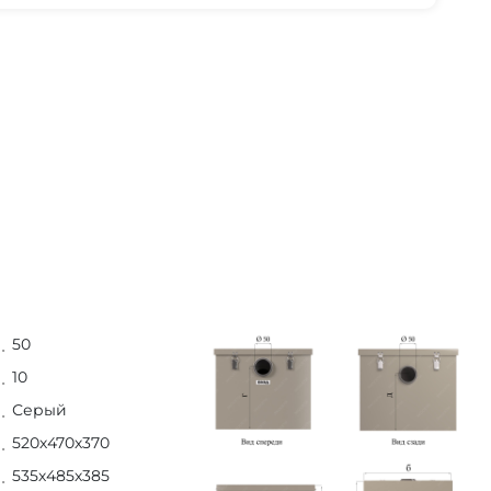
50
10
Серый
520х470х370
535х485х385