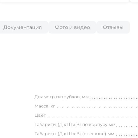
Документация
Фото и видео
Отзывы
Диаметр патрубков, мм
Масса, кг
Цвет
Габариты (Д х Ш х В) по корпусу мм
Габариты (Д х Ш х В) (внешние) мм