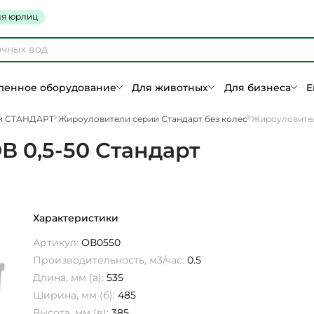
я юрлиц
енное оборудование
Для животных
Для бизнеса
Е
и СТАНДАРТ
Жироуловители серии Стандарт без колес
Жироуловител
 0,5-50 Стандарт
Характеристики
Артикул:
ОВ0550
Производительность, м3/час:
0.5
Длина, мм (а):
535
Ширина, мм (б):
485
Высота, мм (в):
385