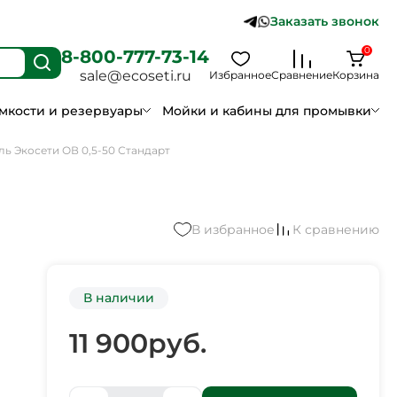
Заказать звонок
0
8-800-777-73-14
sale@ecoseti.ru
Избранное
Сравнение
Корзина
мкости и резервуары
Мойки и кабины для промывки
ь Экосети ОВ 0,5-50 Стандарт
В избранное
К сравнению
В наличии
11 900
руб.