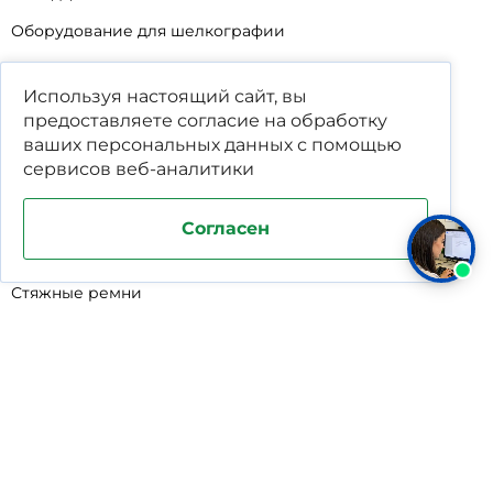
Оборудование для шелкографии
Кабины для промывки и напыления
Используя настоящий сайт, вы
Технические мойки
предоставляете согласие на обработку
Биопрепараты
ваших
персональных данных
с помощью
сервисов веб-аналитики
Сигнализатор уровня
Подставка под жироуловители
Согласен
Фильтр-мешки для пескоуловителей
Стяжные ремни
Пластиковые ящики для овощей
Программируемые таймеры для сушилок
Дополнительное оборудование для кессонов
Шопперы
Универсальные лотки для крупного мусора