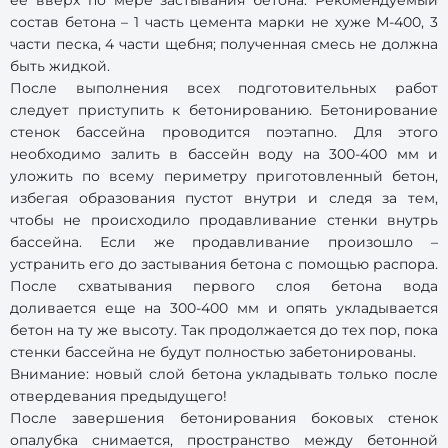
ее вверх по мере застывания бетона. Рекомендуемый
состав бетона – 1 часть цемента марки не хуже М-400, 3
части песка, 4 части щебня; полученная смесь не должна
быть жидкой.
После выполнения всех подготовительных работ
следует приступить к бетонированию. Бетонирование
стенок бассейна проводится поэтапно. Для этого
необходимо залить в бассейн воду на 300-400 мм и
уложить по всему периметру приготовленный бетон,
избегая образования пустот внутри и следя за тем,
чтобы не происходило продавливание стенки внутрь
бассейна. Если же продавливание произошло –
устранить его до застывания бетона с помощью распора.
После схватывания первого слоя бетона вода
доливается еще на 300-400 мм и опять укладывается
бетон на ту же высоту. Так продолжается до тех пор, пока
стенки бассейна не будут полностью забетонированы.
Внимание: новый слой бетона укладывать только после
отвердевания предыдущего!
После завершения бетонирования боковых стенок
опалубка снимается, пространство между бетонной