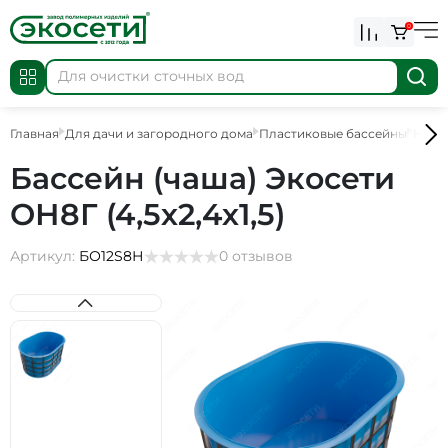
0
Главная
Для дачи и загородного дома
Пластиковые бассейны
Назе
Бассейн (чаша) Экосети
ОН8Г (4,5х2,4х1,5)
Артикул:
БО12S8Н
0 отзывов