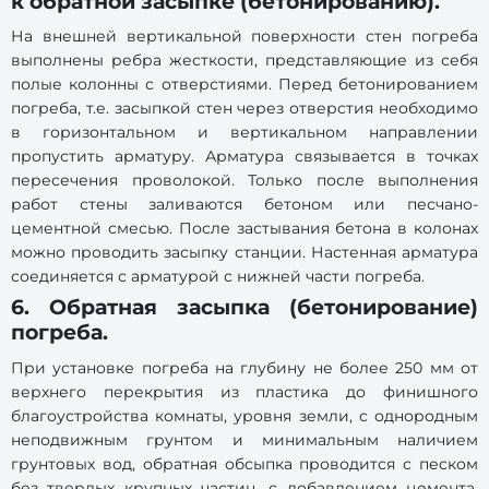
к обратной засыпке (бетонированию).
На внешней вертикальной поверхности стен погреба
выполнены ребра жесткости, представляющие из себя
полые колонны с отверстиями. Перед бетонированием
погреба, т.е. засыпкой стен через отверстия необходимо
в горизонтальном и вертикальном направлении
пропустить арматуру. Арматура связывается в точках
пересечения проволокой. Только после выполнения
работ стены заливаются бетоном или песчано-
цементной смесью. После застывания бетона в колонах
можно проводить засыпку станции. Настенная арматура
соединяется с арматурой с нижней части погреба.
6. Обратная засыпка (бетонирование)
погреба.
При установке погреба на глубину не более 250 мм от
верхнего перекрытия из пластика до финишного
благоустройства комнаты, уровня земли, с однородным
неподвижным грунтом и минимальным наличием
грунтовых вод, обратная обсыпка проводится с песком
без твердых крупных частиц, с добавлением цемента,