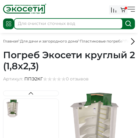
0
Главная
Для дачи и загородного дома
Пластиковые погреба
Пласт
Погреб Экосети круглый 2
(1,8х2,3)
Артикул:
ППЭ2КГ
0 отзывов