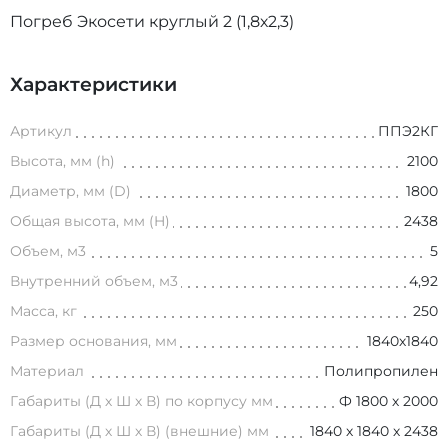
Погреб Экосети круглый 2 (1,8х2,3)
Характеристики
Артикул
ППЭ2КГ
Высота, мм (h)
2100
Диаметр, мм (D)
1800
Общая высота, мм (H)
2438
Объем, м3
5
Внутренний объем, м3
4,92
Масса, кг
250
Размер основания, мм
1840х1840
Материал
Полипропилен
Габариты (Д х Ш х В) по корпусу мм
Ф 1800 х 2000
Габариты (Д х Ш х В) (внешние) мм
1840 х 1840 х 2438