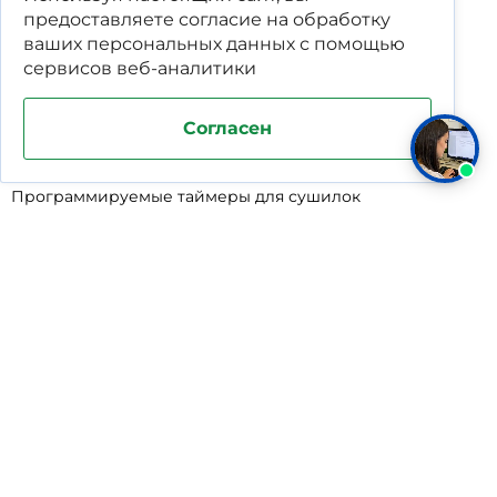
Сигнализатор уровня
предоставляете согласие на обработку
ваших
персональных данных
с помощью
Подставка под жироуловители
сервисов веб-аналитики
Фильтр-мешки для пескоуловителей
Стяжные ремни
Согласен
Пластиковые ящики для овощей
Программируемые таймеры для сушилок
Дополнительное оборудование для кессонов
Шопперы
Универсальные лотки для крупного мусора
Корзины для КНС
Уцененные товары