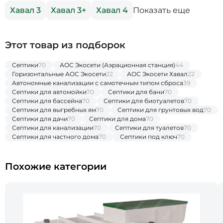
Показать еще
Хавал 3
Хавал 3+
Хавал 4
Этот товар из подборок
Септики
70
АОС Экосети (Аэрационная станция)
44
Горизонтальные АОС Экосети
22
АОС Экосети Хавал
22
Автономные канализации с самотечным типом сброса
39
Септики для автомойки
70
Септики для бани
70
Септики для бассейна
70
Септики для биотуалетов
70
Септики для выгребных ям
70
Септики для грунтовых вод
70
Септики для дачи
70
Септики для дома
70
Септики для канализации
70
Септики для туалетов
70
Септики для частного дома
70
Септики под ключ
70
Похожие категории