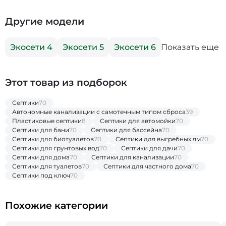
Другие модели
Показать еще
Экосети 4
Экосети 5
Экосети 6
Этот товар из подборок
Септики
70
Автономные канализации с самотечным типом сброса
39
Пластиковые септики
8
Септики для автомойки
70
Септики для бани
70
Септики для бассейна
70
Септики для биотуалетов
70
Септики для выгребных ям
70
Септики для грунтовых вод
70
Септики для дачи
70
Септики для дома
70
Септики для канализации
70
Септики для туалетов
70
Септики для частного дома
70
Септики под ключ
70
Похожие категории