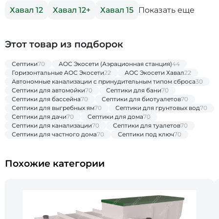
Показать еще
Хавал 12
Хавал 12+
Хавал 15
Этот товар из подборок
Септики
70
АОС Экосети (Аэрационная станция)
44
Горизонтальные АОС Экосети
22
АОС Экосети Хавал
22
Автономные канализации с принудительным типом сброса
30
Септики для автомойки
70
Септики для бани
70
Септики для бассейна
70
Септики для биотуалетов
70
Септики для выгребных ям
70
Септики для грунтовых вод
70
Септики для дачи
70
Септики для дома
70
Септики для канализации
70
Септики для туалетов
70
Септики для частного дома
70
Септики под ключ
70
Похожие категории