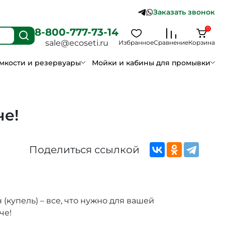
Заказать звонок
0
8-800-777-73-14
sale@ecoseti.ru
Избранное
Сравнение
Корзина
мкости и резервуары
Мойки и кабины для промывки
че!
Поделиться ссылкой
 (купель) – все, что нужно для вашей
че!