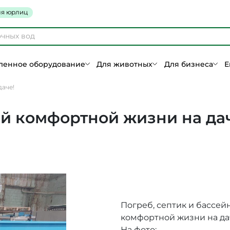
я юрлиц
енное оборудование
Для животных
Для бизнеса
Е
даче!
ей комфортной жизни на да
Погреб, септик и бассейн
комфортной жизни на да
На фото: