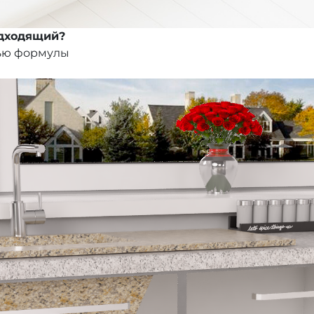
одходящий?
ью формулы