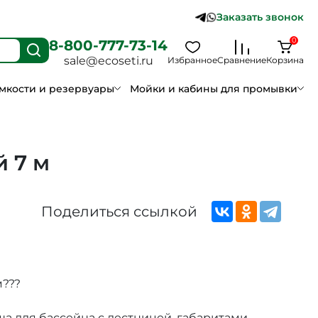
Заказать звонок
0
8-800-777-73-14
sale@ecoseti.ru
Избранное
Сравнение
Корзина
мкости и резервуары
Мойки и кабины для промывки
 7 м
Поделиться ссылкой
м???
ша для бассейна с лестницей, габаритами