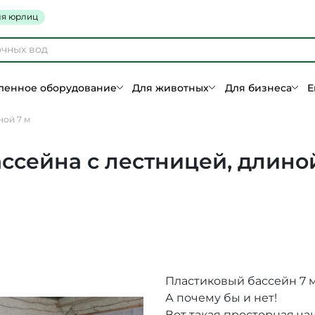
я юрлиц
енное оборудование
Для животных
Для бизнеса
Е
ной 7 м
ссейна с лестницей, длиной
Пластиковый бассейн 7 
А почему бы и нет!
Вот такая просторная ча