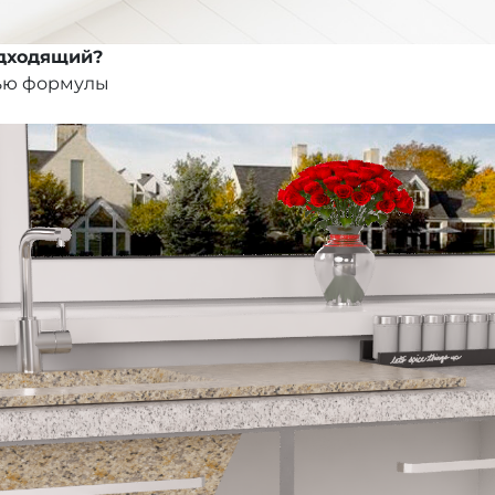
одходящий?
ью формулы