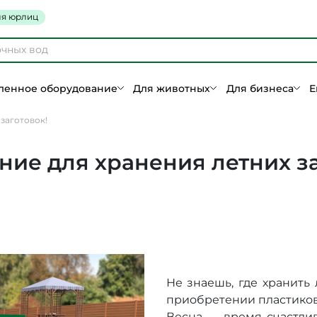
я юрлиц
енное оборудование
Для животных
Для бизнеса
Е
заготовок!
ние для хранения летних за
Не знаешь, где хранить
приобретении пластиково
Весна — время счастлив