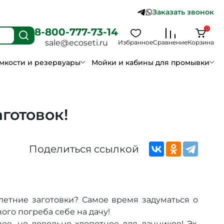
Заказать звонок
0
8-800-777-73-14
sale@ecoseti.ru
Избранное
Сравнение
Корзина
мкости и резервуары
Мойки и кабины для промывки
готовок!
Поделиться ссылкой
 летние заготовки? Самое время задуматься о
го погреба себе на дачу!
ое, но довольно хлопотное для дачников! Эх,