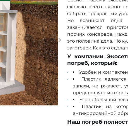
сколько всего нужно по
собрать прекрасный урожа
Но возникает одна 
заканчивается пригото
прочих консервов. Кажда
это половина дела. Но к
заготовок. Как это сделат
У компании Экосет
погреб, который:
Удобен и компактен
Пластик является
запахи, не ржавеет, 
представляет интереса
Его небольшой вес 
Пластик, из кото
антикоррозийной обра
Наш погреб полност