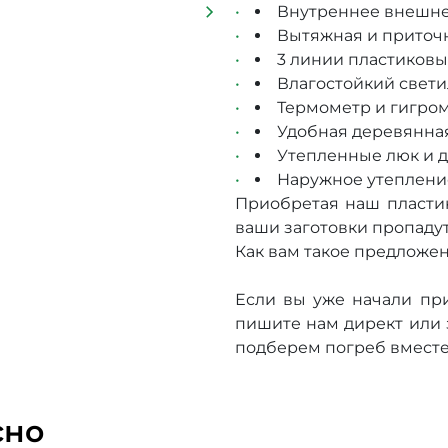
Внутреннее внешне
Вытяжная и приточ
3 линии пластиковы
Влагостойкий свети
Термометр и гигром
Удобная деревянная
Утепленные люк и д
Наружное утепление
Приобретая наш пластик
ваши заготовки пропадут
Как вам такое предложе
Если вы уже начали при
пишите нам директ или з
подберем погреб вместе
сно