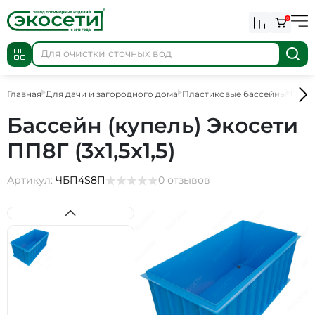
0
Главная
Для дачи и загородного дома
Пластиковые бассейны
Плас
Бассейн (купель) Экосети
ПП8Г (3х1,5х1,5)
Артикул:
ЧБП4S8П
0 отзывов