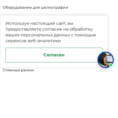
Оборудование для шелкографии
Кабины для промывки и напыления
Используя настоящий сайт, вы
Технические мойки
предоставляете согласие на обработку
Биопрепараты
ваших
персональных данных
с помощью
сервисов веб-аналитики
Сигнализатор уровня
Подставка под жироуловители
Согласен
Фильтр-мешки для пескоуловителей
Стяжные ремни
Пластиковые ящики для овощей
Программируемые таймеры для сушилок
Дополнительное оборудование для кессонов
Шопперы
Универсальные лотки для крупного мусора