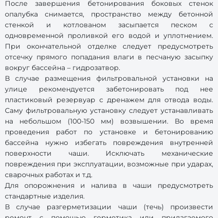
После завершения бетонирования боковых стенок
опалубка снимается, пространство между бетонной
стенкой и котлованом засыпается песком с
одновременной проливкой его водой и уплотнением.
При окончательной отделке следует предусмотреть
отсечку прямого попадания влаги в песчаную засыпку
вокруг бассейна – гидрозатвор.
В случае размещения фильтровальной установки на
улице рекомендуется забетонировать под нее
пластиковый резервуар с дренажем для отвода воды.
Саму фильтровальную установку следует устанавливать
на небольшом (100-150 мм) возвышении. Во время
проведения работ по установке и бетонированию
бассейна нужно избегать повреждения внутренней
поверхности чаши. Исключать механические
повреждения при эксплуатации, возможные при ударах,
сварочных работах и т.д.
Для опорожнения и налива в чаши предусмотреть
стандартные изделия.
В случае разгерметизации чаши (течь) произвести
ремонт с помощью герметика или прилагаемого