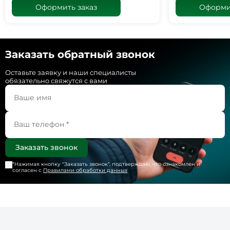
Оформить заказ
Оформит
Заказать обратный звонок
Оставьте заявку и наши специалисты
обязательно свяжутся с вами
*Нажимая кнопку "
Заказать звонок
", подтверждаю, что ознакомлен и
согласен с
Правилами обработки данных