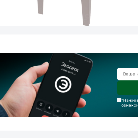
*Нажима
ознаком