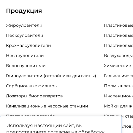
Продукция
Жироуловители
Пластиковые
Пескоуловители
Пластиковые
Крахмалоуловители
Пластиковые
Нефтеуловители
Воздуховоды
Волосоуловители
Химические 
Глиноуловители (отстойники для глины)
Гальваничес
Сорбционные фильтры
Промышленн
Дозаторы биопрепаратов
Инспекцион
Канализационные насосные станции
Мойки для ж
Пластиковые погреба
Клетки и ст
Используя настоящий сайт, вы
Автономные канализации
Шерстеулов
предоставляете согласие на обработку