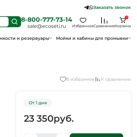
Заказать звонок
0
8-800-777-73-14
sale@ecoseti.ru
Избранное
Сравнение
Корзина
мкости и резервуары
Мойки и кабины для промывки
В избранное
К сравнению
От 1 дня
23 350
руб.